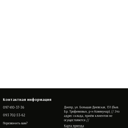
Контактная информация
097 410-37-36
Днепр, ул. Большая Диевская, 131 (быв.
Бр. Трофимовых, р-н Коммунар) // Это
093 702-53-62
адрес склада, приём клиентов не
осуществляется //
Перезвонить вам?
Карта проезда