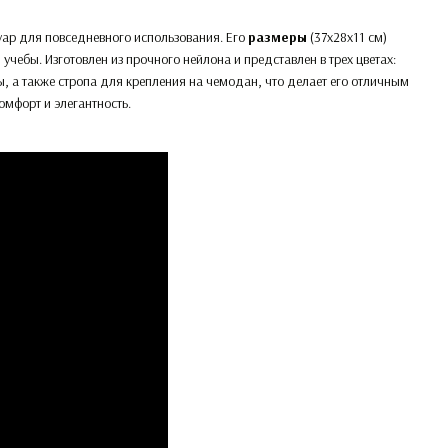
уар для повседневного использования. Его
размеры
(37x28x11 см)
учебы. Изготовлен из прочного нейлона и представлен в трех цветах:
ы, а также стропа для крепления на чемодан, что делает его отличным
омфорт и элегантность.