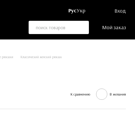
Рус
Укр
Вход
Мой заказ
е рюкзаки
Классический женский рюкзак
К сравнению
В желания