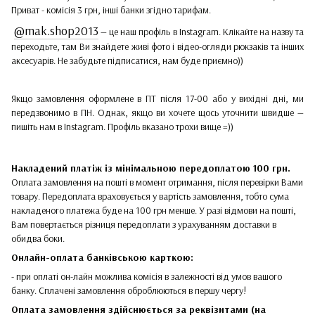
Приват - комісія 3 грн, інші банки згідно тарифам.
@mak.shop2013
— це наш профіль в Instagram. Клікайте на назву та
переходьте, там Ви знайдете живі фото і відео-огляди рюкзаків та інших
аксесуарів. Не забудьте підписатися, нам буде приємно))
Якщо замовлення оформлене в ПТ після 17-00 або у вихідні дні, ми
передзвонимо в ПН. Однак, якщо ви хочете щось уточнити швидше —
пишіть нам в Instagram. Профіль вказано трохи вище =))
Накладений платіж
із мінімальною передоплатою 100 грн.
Оплата замовлення на пошті в момент отримання, після перевірки Вами
товару. Передоплата враховується у вартість замовлення, тобто сума
накладеного платежа буде на 100 грн менше. У разі відмови на пошті,
Вам повертається різниця передоплати з урахуванням доставки в
обидва боки.
Онлайн-оплата банківською карткою:
- при оплаті он-лайн можлива комісія в залежності від умов вашого
банку. Сплачені замовлення оброблюються в першу чергу!
Оплата замовлення здійснюється за реквізитами (на