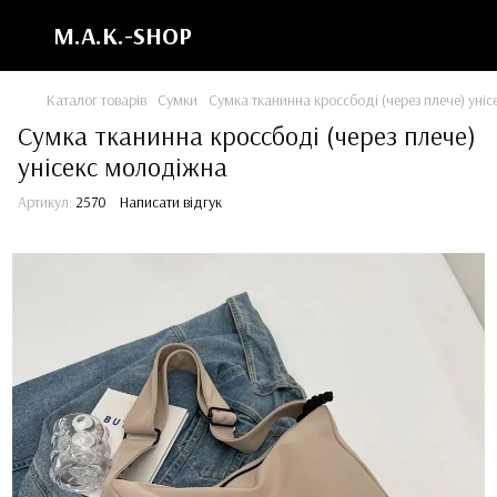
M.A.K.-SHOP
Каталог товарів
Сумки
Сумка тканинна кроссбоді (через плече) уні
Сумка тканинна кроссбоді (через плече)
унісекс молодіжна
Артикул:
2570
Написати відгук