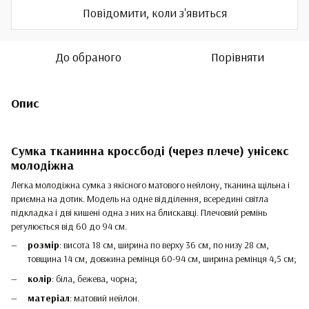
Повідомити, коли з'явиться
До обраного
Порівняти
Опис
Сумка тканинна кроссбоді (через плече) унісекс
молодіжна
Легка молодіжна сумка з якісного матового нейлону, тканина щільна і
приємна на дотик. Модель на одне відділення, всередині світла
підкладка і дві кишені одна з них на блискавці. Плечовий ремінь
регулюється від 60 до 94 см.
розмір
: висота 18 см, ширина по верху 36 см, по низу 28 см,
товщина 14 см, довжина ремінця 60-94 см, ширина ремінця 4,5 см;
колір
: біла, бежева, чорна;
матеріал
: матовий нейлон.