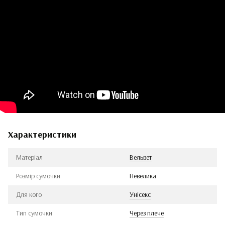
Характеристики
Матеріал
Вельвет
Розмір сумочки
Невелика
Для кого
Унісекс
Тип сумочки
Через плече