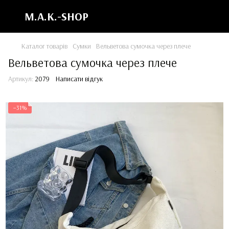
M.A.K.-SHOP
Каталог товарів
Сумки
Вельветова сумочка через плече
Вельветова сумочка через плече
Артикул:
2079
Написати відгук
−31%