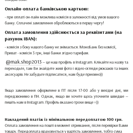
Онлайн-оплата банківською карткою:
- при оплаті он-лайн можлива комісія в залежності від умов вашого
банку. Сплачені замовлення оброблюються в першу чергу!
Оплата замовлення здійснюється за реквізитами (на
рахунок IBAN):
- комісія з боку нашого банку не знімається. МоноБанк без комісії,
Приват - комісія 3 грн, інші банки згідно тарифам.
@mak.shop2013
— це наш профіль в Instagram. Клікайте на назву та
переходьте, там Ви знайдете живі фото і відео-огляди рюкзаків та інших
аксесуарів. Не забудьте підписатися, нам буде приємно))
Якщо замовлення оформлене в ПТ після 17-00 або у вихідні дні, ми
передзвонимо в ПН. Однак, якщо ви хочете щось уточнити швидше —
пишіть нам в Instagram. Профіль вказано трохи вище =))
Накладений платіж
із мінімальною передоплатою 100 грн.
Оплата замовлення на пошті в момент отримання, після перевірки Вами
товару. Передоплата враховується у вартість замовлення, тобто сума