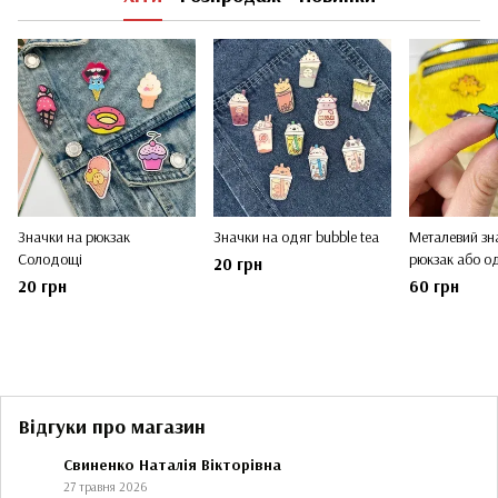
Значки на рюкзак
Значки на одяг bubble tea
Металевий зн
Солодощі
рюкзак або о
20 грн
20 грн
60 грн
Відгуки про магазин
Свиненко Наталія Вікторівна
27 травня 2026