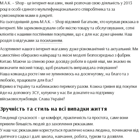
M.A.K. – Shop - це інтернет-магазин, який розпочав свою діяльність у 2013
році в особі єдиного мультифункціонального співробітника та за
сумісництвом мами в декреті.
На сьогоднішній день M.A.K. – Shop відомий багатьом, хто купував рюкзака в
інтернеті. Ми зарекомендували себе якістю товару та обслуговування, сотні
клієнтів є нашими постійними покупцями, що є для нас дуже цінним. Наш
розділ із відгуками за
посиланням
.
Асортимент нашого інтернет-магазину дуже різноманітний та актуальний. Ми
самостійно обираємо найкращі та якісні моделі безпосередньо з фабрик
Китаю. Маючи за спиною роки досвіду роботи в одній ніші, ми знаємо як
визначити якісний товар, щоб реальність виправдала очікування!
Наша команда росте і ми не зупиняємось на досягнутому, на благо та з
любов'ю, працювати для Вас!
Віримо в Україну та наближаємо перемогу разом. Кожна гривня від покупки
йде на допомогу ЗСУ, купуючи у нас Ви донатите на підтримку
військовослужбовців. Слава Україні!
Зручність та стиль на всі випадки життя
Тенденції сучасності – це комфорт, практичність та простота, саме вони
привели більшість людей до захоплення рюкзаками.
У наш час рюкзаками користується практично кожна людина, починаючи від
дитячого садка і далі: школа, навчання, робота, туризм та дозвілля.