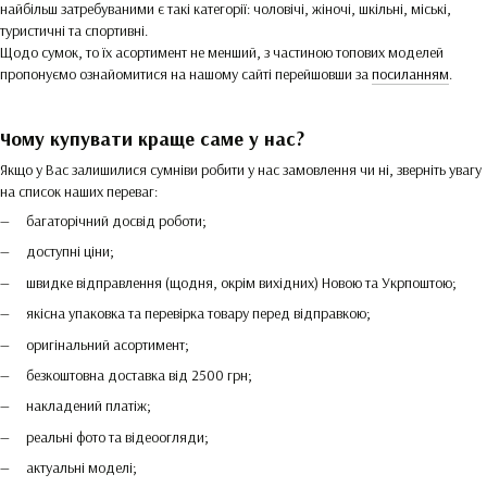
найбільш затребуваними є такі категорії: чоловічі, жіночі, шкільні, міські,
туристичні та спортивні.
Щодо сумок, то їх асортимент не менший, з частиною топових моделей
пропонуємо ознайомитися на нашому сайті перейшовши за
посиланням
.
Чому купувати краще саме у нас?
Якщо у Вас залишилися сумніви робити у нас замовлення чи ні, зверніть увагу
на список наших переваг:
багаторічний досвід роботи;
доступні ціни;
швидке відправлення (щодня, окрім вихідних) Новою та Укрпоштою;
якісна упаковка та перевірка товару перед відправкою;
оригінальний асортимент;
безкоштовна доставка від 2500 грн;
накладений платіж;
реальні фото та відеоогляди;
актуальні моделі;