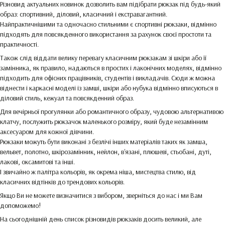
Різновид актуальних новинок дозволить вам підібрати рюкзак під будь-який
образ: спортивний, діловий, класичний і екстравагантний.
Найпрактичнішими та одночасно стильними є спортивні рюкзаки, відмінно
підходять для повсякденного використання за рахунок своєї простоти та
практичності.
Також слід віддати велику перевагу класичним рюкзакам зі шкіри або її
замінника, як правило, надаються в простих і лаконічних моделях, відмінно
підходить для офісних працівників, студентів і викладачів. Сюди ж можна
віднести і каркасні моделі із замші, шкіри або нубука відмінно вписуються в
діловий стиль, кежуал та повсякденний образ.
Для вечірньої прогулянки або романтичного образу, чудовою альтернативою
клатчу, послужить рюкзачок маленького розміру, який буде незамінним
аксесуаром для кожної дівчини.
Рюкзаки можуть бути виконані з безлічі інших матеріалів таких як замша,
вельвет, полотно, шкірозамінник, нейлон, в'язані, плюшеві, стьобані, дуті,
лакові, оксамитові та інші.
І звичайно ж палітра кольорів, як окрема ніша, мистецтва стилю, від
класичних відтінків до трендових кольорів.
Якщо Ви не можете визначитися з вибором, зверніться до нас і ми Вам
допоможемо!
На сьогоднішній день список різновидів рюкзаків досить великий, але