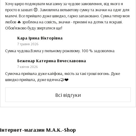
Хочу щиро подякувати магазину за чудове замовлення, від якого я
просто в захваті 😍. Замовляла вельветову сумку та значки на одяг для
малечі. Все прийшло дуже швидко, гарно запаковано. Сумка тепер моя
любов 🔥 зроблена на совість, значки - приємні на дотик та яскраві.
Обов’язково буду звертатися ще!
Кара Ірина Вікторівна
7 травня 2026
Сумка чудова.Взяла у пильному рожевому. 100 % задоволена
Беженар Катерина Вячеславовна
7 квітня 2026
Сумочка прийшла дуже кайфова, якість за такі гроші вогонь. Дуже
швидко прийшла, дуже вдячна🤝❤️
Всі відгуки
Інтернет-магазин M.A.K.-Shop