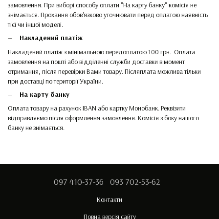
замовлення. При виборі способу оплати "На карту банку" комісія не
знімається. Прохання обов'язково уточнювати перед оплатою наявність
тієї чи іншої моделі.
Накладений платіж
Накладений платіж з мінімальною передоплатою 100 грн. Оплата
замовлення на пошті або відділенні служби доставки в момент
отримання, після перевірки Вами товару. Післяплата можлива тільки
при доставці по території України.
На карту банку
Оплата товару на рахунок IBAN або картку Монобанк. Реквізити
відправляємо після оформлення замовлення. Комісія з боку нашого
банку не знімається.
097 410-37-36
093 702-53-62
Контакти
Повна версія сайту