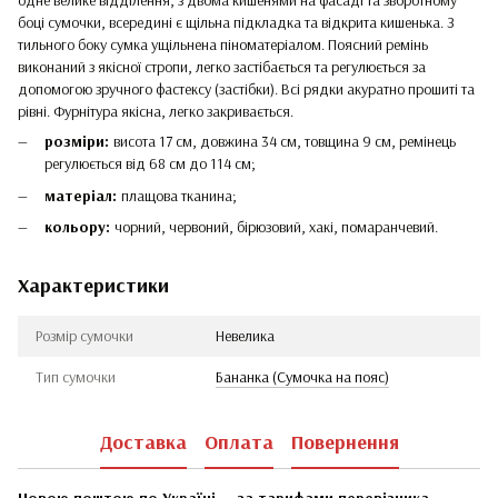
одне велике відділення, з двома кишенями на фасаді та зворотному
боці сумочки, всередині є щільна підкладка та відкрита кишенька. З
тильного боку сумка ущільнена піноматеріалом. Поясний ремінь
виконаний з якісної стропи, легко застібається та регулюється за
допомогою зручного фастексу (застібки). Всі рядки акуратно прошиті та
рівні. Фурнітура якісна, легко закривається.
розміри:
висота 17 см, довжина 34 см, товщина 9 см, ремінець
регулюється від 68 см до 114 см;
матеріал:
плащова тканина;
кольору:
чорний, червоний, бірюзовий, хакі, помаранчевий.
Характеристики
Розмір сумочки
Невелика
Тип сумочки
Бананка (Сумочка на пояс)
Доставка
Оплата
Повернення
Новою поштою по Україні — за тарифами перевізника.