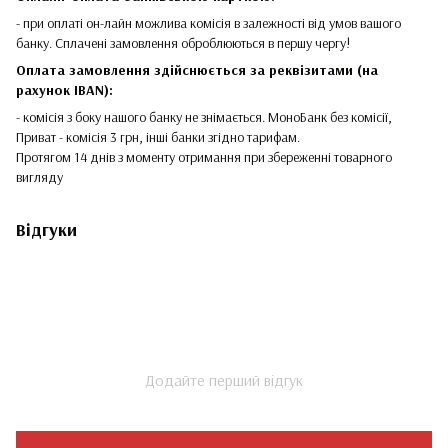
- при оплаті он-лайн можлива комісія в залежності від умов вашого
банку. Сплачені замовлення оброблюються в першу чергу!
Оплата замовлення здійснюється за реквізитами (на
рахунок IBAN):
- комісія з боку нашого банку не знімається. МоноБанк без комісії,
Приват - комісія 3 грн, інші банки згідно тарифам.
Протягом 14 днів з моменту отримання при збереженні товарного
вигляду
Відгуки
Додайте перший відгук