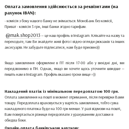
Оплата замовлення здійснюється за реквізитами (на
рахунок IBAN):
- комісія з боку нашого банку не знімається. МоноБанк без комісії,
Приват - комісія 3 грн, інші банки згідно тарифам.
@mak.shop2013
— це наш профіль в Instagram. Клікайте на назву та
переходьте, там Ви знайдете живі фото і відео-огляди рюкзаків та інших
аксесуарів. Не забудьте підписатися, нам буде приємно))
Якщо замовлення оформлене в ПТ після 17-00 або у вихідні дні, ми
передзвонимо в ПН. Однак, якщо ви хочете щось уточнити швидше —
пишіть нам в Instagram. Профіль вказано трохи вище =))
Накладений платіж
із мінімальною передоплатою 100 грн.
Оплата замовлення на пошті в момент отримання, після перевірки Вами
товару. Передоплата враховується у вартість замовлення, тобто сума
накладеного платежа буде на 100 грн менше. У разі відмови на пошті,
Вам повертається різниця передоплати з урахуванням доставки в
обидва боки.
Онлайн-оплата банківською карткою: