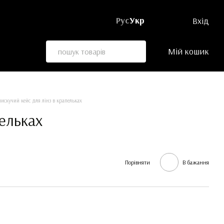
Рус
Укр
Вхід
Мій кошик
искучий кейс для лінз в крапельках
пельках
Порівняти
В бажання