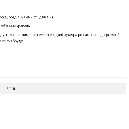
оска, роздільна ємність для лінз.
 об'ємних крапель.
ду за контактними лінзами, всередині футляра розташовано дзеркало. З
 пилу і бруду.
59011