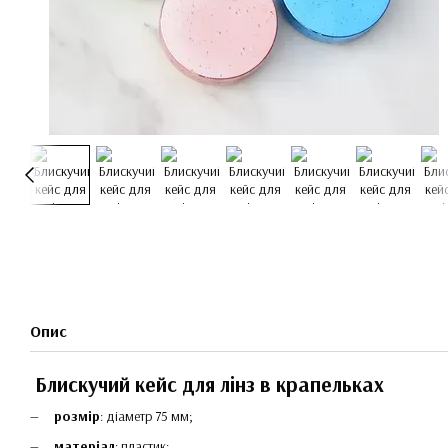
Опис
Блискучий кейс для лінз в крапельках
розмір
: діаметр 75 мм;
матеріал
: пластик;