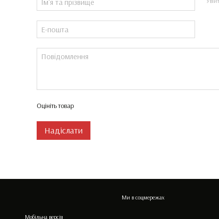
Увій
Оцініть товар
Надіслати
Ми в соцмережах
Мобільна версія