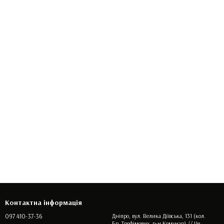
Контактна інформація
097 410-37-36
Дніпро, вул. Велика Діївська, 131 (кол.
Бр. Трофімових, р-н Комунар) // Це