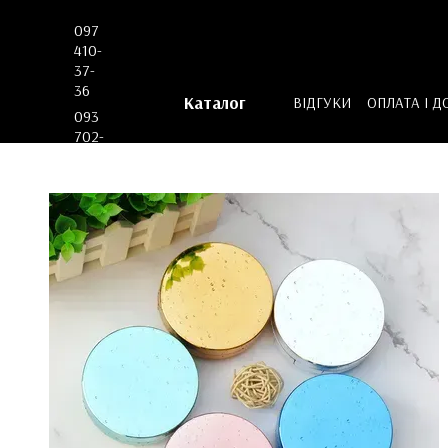
Перейти до основного контенту
097
410-
37-
36
Каталог
ВІДГУКИ
ОПЛАТА І Д
093
ДОГОВІР ОФЕРТИ
702-
53-
62