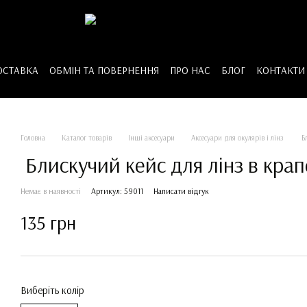
ОСТАВКА
ОБМІН ТА ПОВЕРНЕННЯ
ПРО НАС
БЛОГ
КОНТАКТИ
Головна
Каталог товарів
Інші аксесуари
Аксесуари для окулярів і лінз
Бл
Блискучий кейс для лінз в кра
Немає в наявності
Артикул: 59011
Написати відгук
135 грн
Виберіть колір