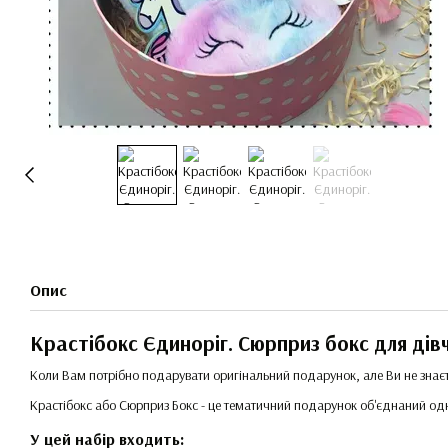
Опис
Крастібокс Єдиноріг. Сюрприз бокс для дів
Коли Вам потрібно подарувати оригінальний подарунок, але Ви не знає
Крастібокс або Сюрприз Бокс - це тематичний подарунок об'єднаний одні
У цей набір входить: