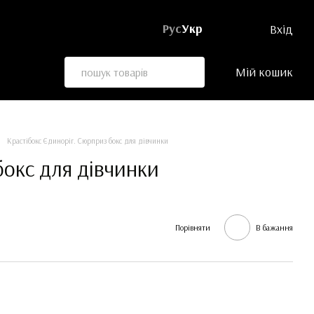
Рус
Укр
Вхід
Мій кошик
Крастібокс Єдиноріг. Сюрприз бокс для дівчинки
бокс для дівчинки
Порівняти
В бажання