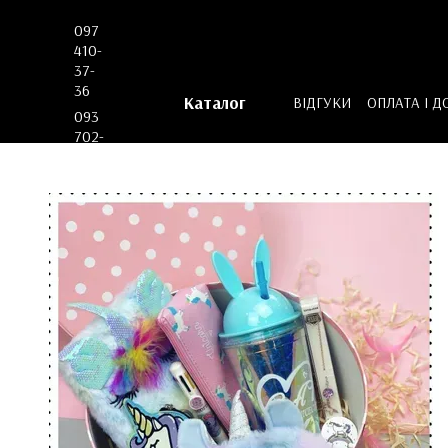
Перейти до основного контенту
097
410-
37-
36
Каталог
ВІДГУКИ
ОПЛАТА І Д
093
ДОГОВІР ОФЕРТИ
702-
53-
62