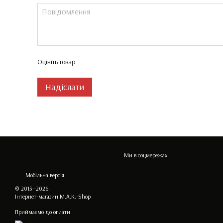
Оцініть товар
Надіслати
Ми в соцмережах
Мобільна версія
© 2013—2026
Інтернет-магазин M.A.K.-Shop
Приймаємо до оплати