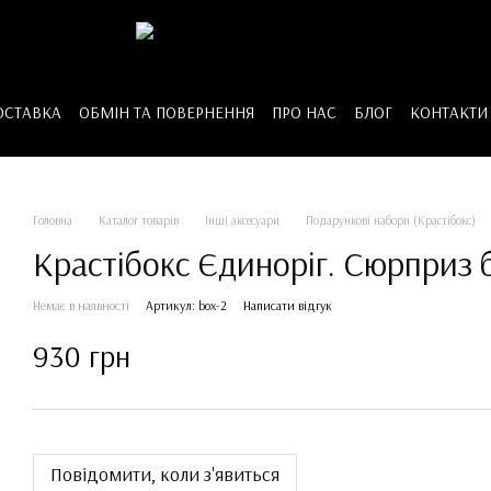
ОСТАВКА
ОБМІН ТА ПОВЕРНЕННЯ
ПРО НАС
БЛОГ
КОНТАКТИ
Головна
Каталог товарів
Інші аксесуари
Подарункові набори (Крастібокс)
Крастібокс Єдиноріг. Сюрприз 
Немає в наявності
Артикул: box-2
Написати відгук
930 грн
Повідомити, коли з'явиться