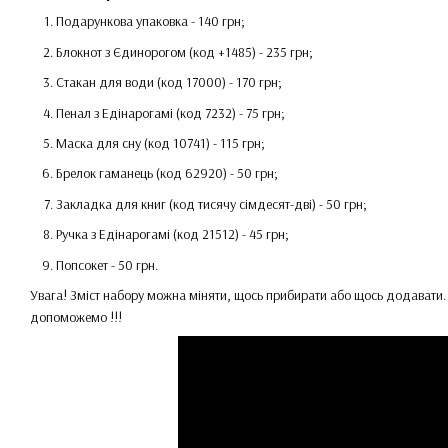
Подарункова упаковка - 140 грн;
Блокнот з Єдинорогом (код +1485) - 235 грн;
Стакан для води (код 17000) - 170 грн;
Пенал з Едінарогамі (код 7232) - 75 грн;
Маска для сну (код 10741) - 115 грн;
Брелок гаманець (код 62920) - 50 грн;
Закладка для книг (код тисячу сімдесят-дві) - 50 грн;
Ручка з Едінарогамі (код 21512) - 45 грн;
Попсокет - 50 грн.
Увага! Зміст набору можна міняти, щось прибирати або щось додавати. А
допоможемо !!!