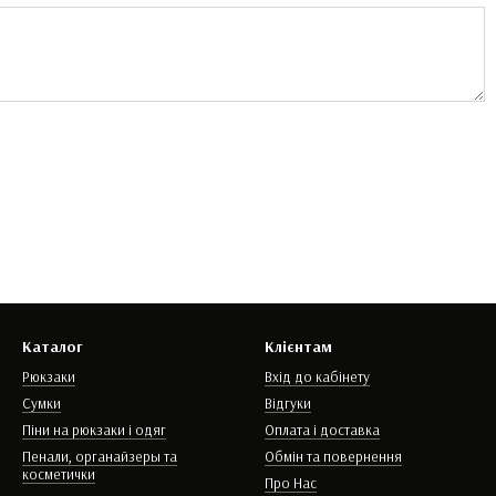
Каталог
Клієнтам
Рюкзаки
Вхід до кабінету
Сумки
Відгуки
Піни на рюкзаки і одяг
Оплата і доставка
Пенали, органайзеры та
Обмін та повернення
косметички
Про Нас