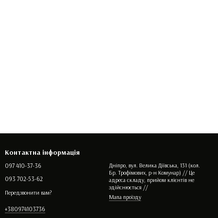
Контактна інформація
097 410-37-36
Дніпро, вул. Велика Діївська, 131 (кол.
Бр. Трофімових, р-н Комунар) // Це
093 702-53-62
адреса складу, прийом клієнтів не
здійснюється //
Передзвонити вам?
Мапа проїзду
+380974103736