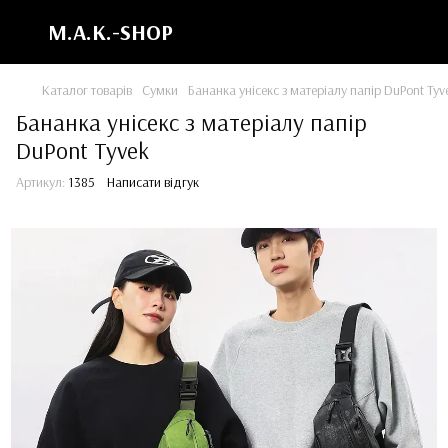
M.A.K.-SHOP
Каталог товарів
Сумки
Бананка унісекс з матеріалу папір DuPont Tyv
Бананка унісекс з матеріалу папір
DuPont Tyvek
Артикул:
1385
Написати відгук