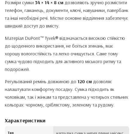
Розміри сумки
34 × 14 × 8 см
дозволяють зручно розмістити
телефон, гаманець, документи, ключі, навушники, павербанк
та інші необхідні речі. Містке основне відділення забезпечує
швидкий доступ до вмісту.
Матеріал DuPont™ Tyvek® відзначається високою стійкістю
до щоденного використання, не боїться згинань, має
хорошу вологостійкість та легко очищується. Саме тому
сумка чудово підходить для активного міського ритму та
подорожей.
Регульований ремінь довжиною до
120 см
дозволяє
налаштувати комфортну посадку. Сумка підходить як
чоловікам, так і жінкам та представлена у чотирьох стильних
кольорах: чорному, сріблястому, зеленому та рудому.
Характеристики
Тип
нагрудна сумка через плече унісекс