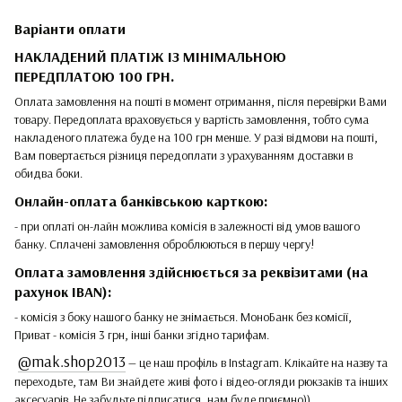
Варіанти оплати
НАКЛАДЕНИЙ ПЛАТІЖ ІЗ МІНІМАЛЬНОЮ
ПЕРЕДПЛАТОЮ 100 ГРН.
Оплата замовлення на пошті в момент отримання, після перевірки Вами
товару. Передоплата враховується у вартість замовлення, тобто сума
накладеного платежа буде на 100 грн менше. У разі відмови на пошті,
Вам повертається різниця передоплати з урахуванням доставки в
обидва боки.
Онлайн-оплата банківською карткою:
- при оплаті он-лайн можлива комісія в залежності від умов вашого
банку. Сплачені замовлення оброблюються в першу чергу!
Оплата замовлення здійснюється за реквізитами (на
рахунок IBAN):
- комісія з боку нашого банку не знімається. МоноБанк без комісії,
Приват - комісія 3 грн, інші банки згідно тарифам.
@mak.shop2013
— це наш профіль в Instagram. Клікайте на назву та
переходьте, там Ви знайдете живі фото і відео-огляди рюкзаків та інших
аксесуарів. Не забудьте підписатися, нам буде приємно))