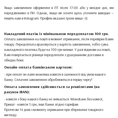
Якщо замовлення оформлене в ПТ після 17-00 або у вихідні дні, ми
передзвонимо в ПН. Однак, якщо ви хочете щось уточнити швидше —
пишіть нам в Instagram. Профіль вказано трохи вище =))
Накладений платіж
із мінімальною передоплатою 100 грн.
Оплата замовлення на пошті в момент отримання, після перевірки Вами
товару. Передоплата враховується у вартість замовлення, тобто сума
накладеного платежа буде на 100 грн менше. У разі відмови на пошті,
Вам повертається різниця передоплати з урахуванням доставки в
обидва боки.
Онлайн-оплата банківською карткою:
- при оплаті он-лайн можлива комісія в залежності від умов вашого
банку. Сплачені замовлення оброблюються в першу чергу!
Оплата замовлення здійснюється за реквізитами (на
рахунок IBAN):
- комісія з боку нашого банку не знімається. МоноБанк без комісії,
Приват - комісія 3 грн, інші банки згідно тарифам.
Протягом 14 днів з моменту отримання при збереженні товарного
вигляду