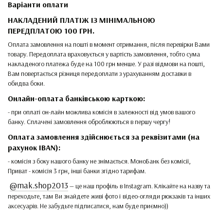
Варіанти оплати
НАКЛАДЕНИЙ ПЛАТІЖ ІЗ МІНІМАЛЬНОЮ
ПЕРЕДПЛАТОЮ 100 ГРН.
Оплата замовлення на пошті в момент отримання, після перевірки Вами
товару. Передоплата враховується у вартість замовлення, тобто сума
накладеного платежа буде на 100 грн менше. У разі відмови на пошті,
Вам повертається різниця передоплати з урахуванням доставки в
обидва боки.
Онлайн-оплата банківською карткою:
- при оплаті он-лайн можлива комісія в залежності від умов вашого
банку. Сплачені замовлення оброблюються в першу чергу!
Оплата замовлення здійснюється за реквізитами (на
рахунок IBAN):
- комісія з боку нашого банку не знімається. МоноБанк без комісії,
Приват - комісія 3 грн, інші банки згідно тарифам.
@mak.shop2013
— це наш профіль в Instagram. Клікайте на назву та
переходьте, там Ви знайдете живі фото і відео-огляди рюкзаків та інших
аксесуарів. Не забудьте підписатися, нам буде приємно))