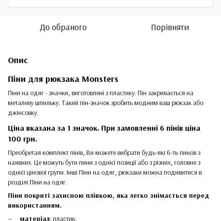
До обраного
Порівняти
Опис
Піни для рюкзака Monsters
Піни на одяг - значки, виготовлені з пластику. Пін закривається на
металеву шпильку. Такий пін-значок зробить модним ваш рюкзак або
джінсовку.
Ціна вказана за 1 значок. При замовленні 6 пінів ціна
100 грн.
Преобретая комплект пінів, Ви можете вибрати будь-які 6-ть пинов з
наявних. Це можуть бути пини з однієї позиції або з різних, головне з
однієї цінової групи. Інші Піни на одяг, рюкзаки можна подивитися в
розділі Піни на одяг.
Піни покриті захисною плівкою, яка легко знімається перед
використанням.
матеріал
: пластик;