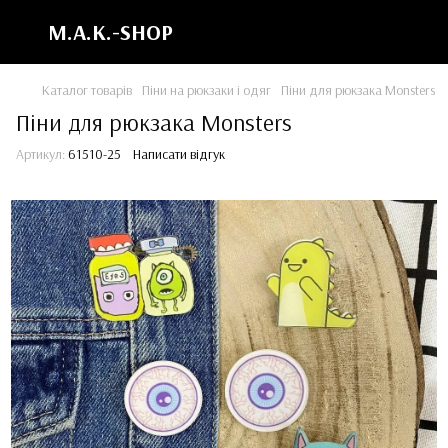
M.A.K.-SHOP
Каталог товарів
Піни на рюкзаки і одяг
Піни для рюкзака Monsters
Піни для рюкзака Monsters
Артикул:
61510-25
Написати відгук