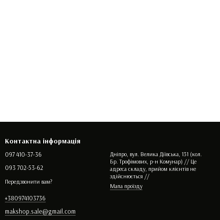
Контактна інформація
097 410-37-36
Дніпро, вул. Велика Діївська, 131 (кол.
Бр. Трофімових, р-н Комунар) // Це
093 702-53-62
адреса складу, прийом клієнтів не
здійснюється //
Передзвонити вам?
Мапа проїзду
+380974103736
makshop.sale@gmail.com