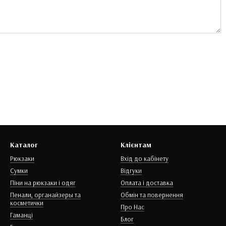
Каталог
Клієнтам
Рюкзаки
Вхід до кабінету
Сумки
Відгуки
Піни на рюкзаки і одяг
Оплата і доставка
Пенали, органайзеры та
Обмін та повернення
косметички
Про Нас
Гаманці
Блог