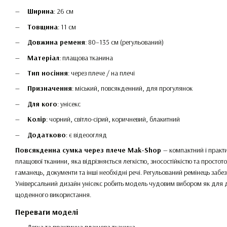
Ширина
: 26 см
Товщина
: 11 см
Довжина ременя
: 80–135 см (регульований)
Матеріал
: плащова тканина
Тип носіння
: через плече / на плечі
Призначення
: міський, повсякденний, для прогулянок
Для кого
: унісекс
Колір
: чорний, світло-сірий, коричневий, блакитний
Додатково
: є відеоогляд
Повсякденна сумка через плече Mak-Shop
— компактний і практ
плащової тканини, яка відрізняється легкістю, зносостійкістю та прост
гаманець, документи та інші необхідні речі. Регульований ремінець забе
Універсальний дизайн унісекс робить модель чудовим вибором як для дів
щоденного використання.
Переваги моделі
Легка та практична плащова тканина