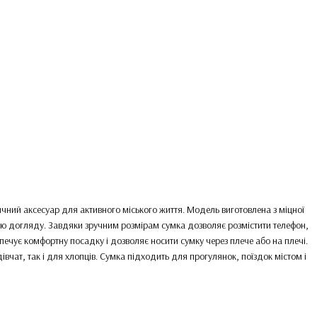
ичний аксесуар для активного міського життя. Модель виготовлена з міцної
отою догляду. Завдяки зручним розмірам сумка дозволяє розмістити телефон,
зпечує комфортну посадку і дозволяє носити сумку через плече або на плечі.
чат, так і для хлопців. Сумка підходить для прогулянок, поїздок містом і