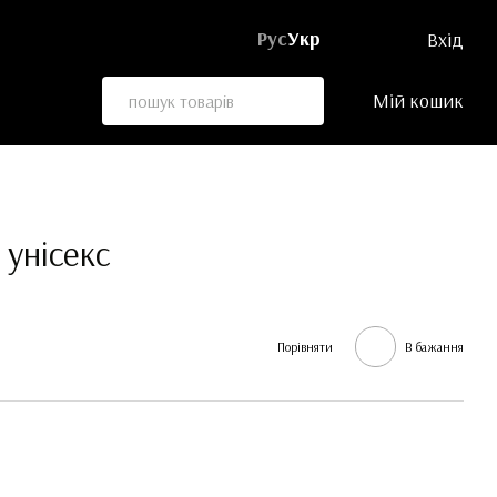
Рус
Укр
Вхід
Мій кошик
 унісекс
Порівняти
В бажання