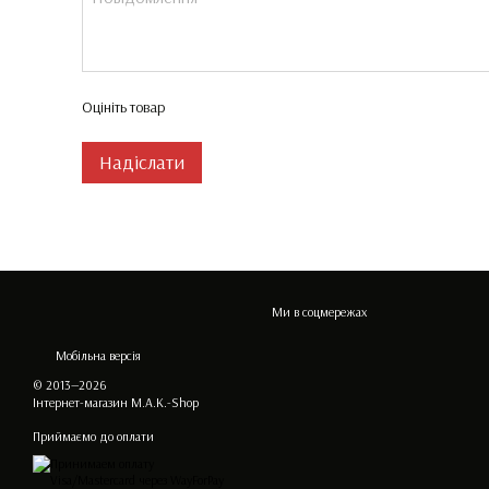
Оцініть товар
Надіслати
Ми в соцмережах
Мобільна версія
© 2013—2026
Інтернет-магазин M.A.K.-Shop
Приймаємо до оплати