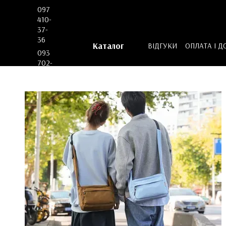
Перейти до основного контенту
097
410-
37-
36
Каталог
ВІДГУКИ
ОПЛАТА І Д
093
ДОГОВІР ОФЕРТИ
702-
53-
62