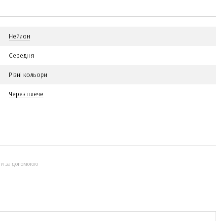
Нейлон
Середня
Різні кольори
Через плече
ти за допомогою