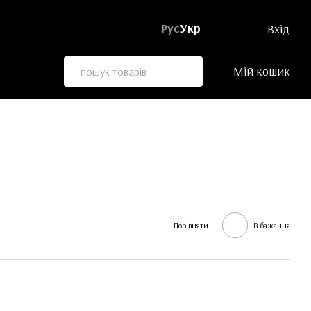
Рус
Укр
Вхід
Мій кошик
Порівняти
В бажання