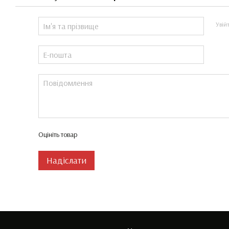
Увій
Оцініть товар
Надіслати