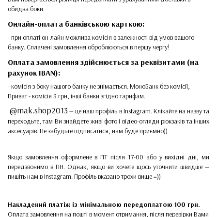
обидва боки.
Онлайн-оплата банківською карткою:
- при оплаті он-лайн можлива комісія в залежності від умов вашого
банку. Сплачені замовлення оброблюються в першу чергу!
Оплата замовлення здійснюється за реквізитами (на
рахунок IBAN):
- комісія з боку нашого банку не знімається. МоноБанк без комісії,
Приват - комісія 3 грн, інші банки згідно тарифам.
@mak.shop2013
— це наш профіль в Instagram. Клікайте на назву та
переходьте, там Ви знайдете живі фото і відео-огляди рюкзаків та інших
аксесуарів. Не забудьте підписатися, нам буде приємно))
Якщо замовлення оформлене в ПТ після 17-00 або у вихідні дні, ми
передзвонимо в ПН. Однак, якщо ви хочете щось уточнити швидше —
пишіть нам в Instagram. Профіль вказано трохи вище =))
Накладений платіж
із мінімальною передоплатою 100 грн.
Оплата замовлення на пошті в момент отримання, після перевірки Вами