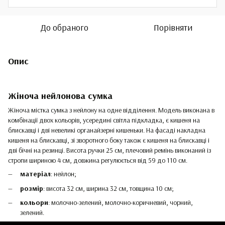
До обраного
Порівняти
Опис
Жіноча нейлонова сумка
Жіноча містка сумка з нейлону на одне відділення. Модель виконана в
комбінації двох кольорів, усередині світла підкладка, є кишеня на
блискавці і дві невеликі органайзерні кишеньки. На фасаді накладна
кишеня на блискавці, зі зворотного боку також є кишеня на блискавці і
дві бічні на резинці. Висота ручки 25 см, плечовий ремінь виконаний із
стропи шириною 4 см, довжина регулюється від 59 до 110 см.
матеріал
: нейлон;
розмір
: висота 32 см, ширина 32 см, товщина 10 см;
кольори
: молочно-зелений, молочно-коричневий, чорний,
зелений.