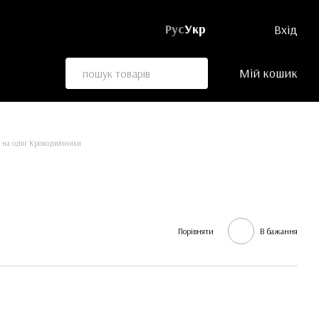
Рус
Укр
Вхід
Мій кошик
 на одяг Крокодильчики
Порівняти
В бажання