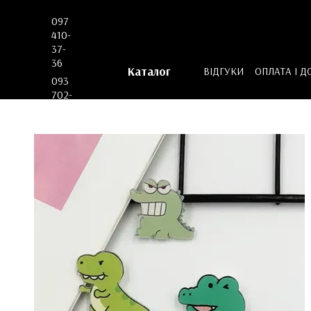
Перейти до основного контенту
097
410-
37-
36
Каталог
ВІДГУКИ
ОПЛАТА І Д
093
ДОГОВІР ОФЕРТИ
702-
53-
62