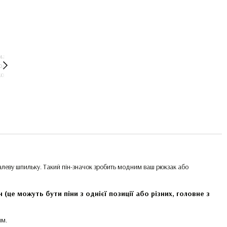
еталеву шпильку. Такий пін-значок зробить модним ваш рюкзак або
рн (це можуть бути піни з однієї позиції або різних, головне з
ям.