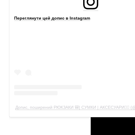
Переглянути цей допис в Instagram
Допис, поширений РЮКЗАКИ 🎒| СУМКИ | АКСЕСУАРИ✌🏻 (