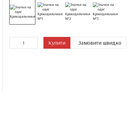
Переглянути цей допис в Instagram
Купити
Замовити швидко
Допис, поширений РЮКЗАКИ 🎒| СУМКИ | АКСЕСУАРИ✌🏻 (@mak.shop2013)