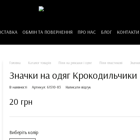
ОСТАВКА
ОБМІН ТА ПОВЕРНЕННЯ
ПРО НАС
БЛОГ
КОНТАКТИ
Головна
Каталог товарів
Піни на рюкзаки і одяг
Піни пластикові
Значки
Значки на одяг Крокодильчики
В наявності
Артикул: 61510-83
Написати відгук
20 грн
Виберіть колір