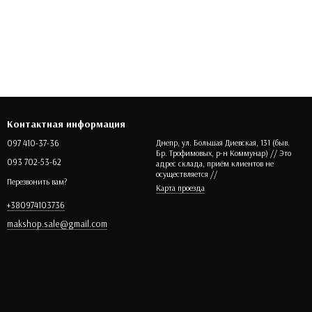
Контактная информация
097 410-37-36
Днепр, ул. Большая Диевская, 131 (быв.
Бр. Трофимовых, р-н Коммунар) // Это
093 702-53-62
адрес склада, приём клиентов не
осуществляется //
Перезвонить вам?
Карта проезда
+380974103736
makshop.sale@gmail.com