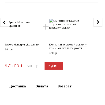
Брелок Монстрик Дракончик
Клетчатый плюшевый рюкзак —
Брело
стильный городской рюкзак
80 грн
80 гр
420 грн
475 грн
76
500 грн
Купить
Доставка
Оплата
Возврат