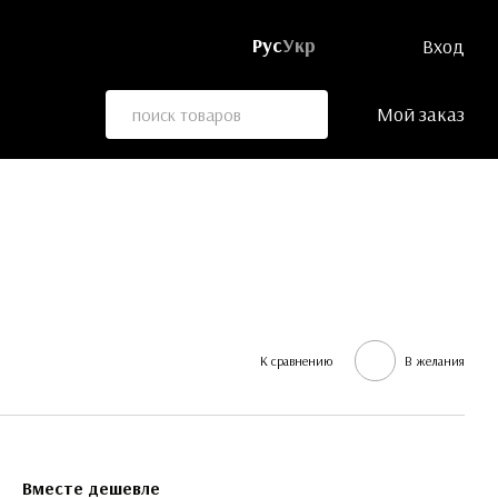
Рус
Укр
Вход
Мой заказ
К сравнению
В желания
Вместе дешевле
Вме