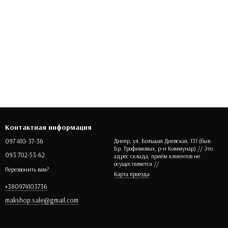
Контактная информация
097 410-37-36
Днепр, ул. Большая Диевская, 131 (быв.
Бр. Трофимовых, р-н Коммунар) // Это
093 702-53-62
адрес склада, приём клиентов не
осуществляется //
Перезвонить вам?
Карта проезда
+380974103736
makshop.sale@gmail.com