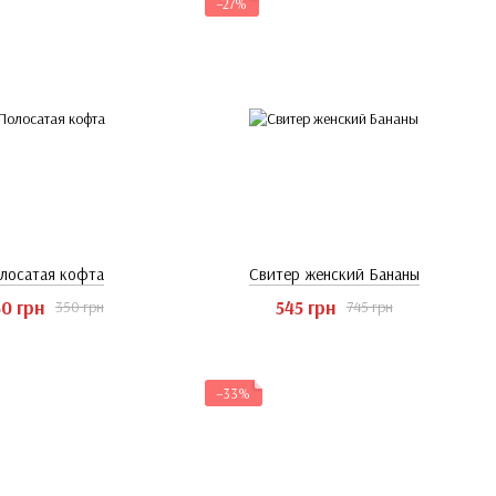
−27%
лосатая кофта
Свитер женский Бананы
0 грн
545 грн
350 грн
745 грн
−33%