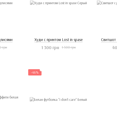
дписями
Худи с принтом Lost in spase
Свитшот 
1 300 грн
40
0 грн
1 500 грн
−46%