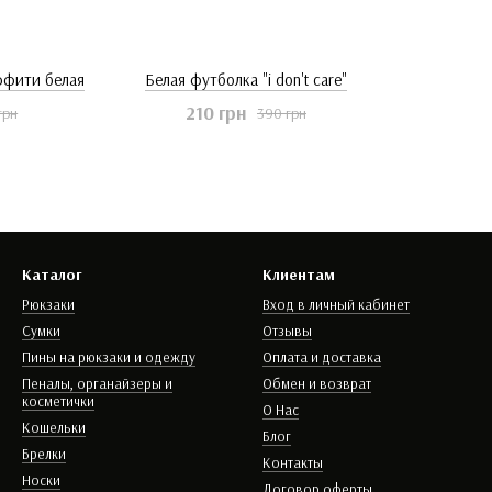
ффити белая
Белая футболка "i don't care"
210 грн
грн
390 грн
Каталог
Клиентам
Рюкзаки
Вход в личный кабинет
Сумки
Отзывы
Пины на рюкзаки и одежду
Оплата и доставка
Пеналы, органайзеры и
Обмен и возврат
косметички
О Нас
Кошельки
Блог
Брелки
Контакты
Носки
Договор оферты