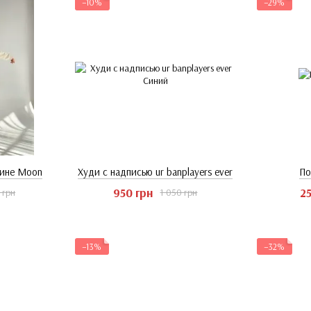
−10%
−29%
пине Moon
Худи с надписью ur banplayers ever
По
950 грн
25
 грн
1 050 грн
−13%
−32%