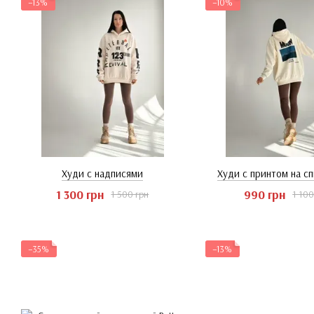
−13%
−10%
Худи с надписями
Худи с принтом на с
1 300 грн
990 грн
1 500 грн
1 100
−35%
−13%