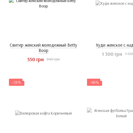
Свитер женский молодежный Betty
Худи женское с на
Boop
1 300 грн
1 50
550 грн
840 грн
−36%
−46%