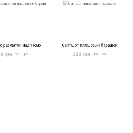
с размытой надписью
Свитшот плюшевый барашек
0 грн
300 грн
590 грн
450 грн