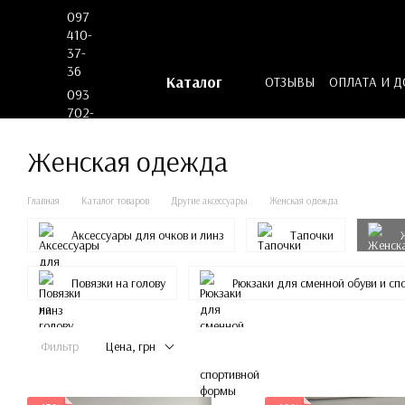
Перейти к основному контенту
097
410-
37-
36
Каталог
ОТЗЫВЫ
ОПЛАТА И 
093
ДОГОВОР ОФЕРТЫ
702-
53-
62
Женская одежда
Главная
Каталог товаров
Другие аксессуары
Женская одежда
Аксессуары для очков и линз
Тапочки
Повязки на голову
Рюкзаки для сменной обуви и с
Фильтр
Цена, грн