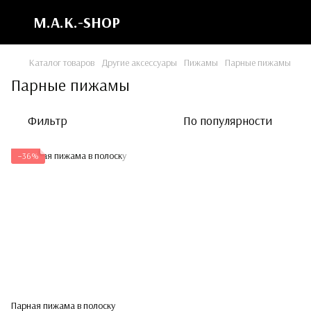
M.A.K.-SHOP
Каталог товаров
Другие аксессуары
Пижамы
Парные пижамы
Парные пижамы
Фильтр
По популярности
−36%
Парная пижама в полоску