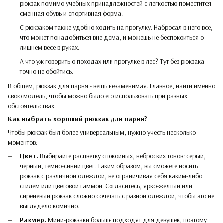
рюкзак помимо учебных принадлежностей с легкостью поместится
сменная обувь и спортивная форма.
С рюкзаком также удобно ходить на прогулку. Набросал в него все,
что может понадобиться вне дома, и можешь не беспокоиться о
лишнем весе в руках.
А что уж говорить о походах или прогулке в лес? Тут без рюкзака
точно не обойтись.
В общем, рюкзак для парня - вещь незаменимая. Главное, найти именно
свою модель, чтобы можно было его использовать при разных
обстоятельствах.
Как выбрать хороший
рюкзак для парня
?
Чтобы рюкзак был более универсальным, нужно учесть несколько
моментов:
Цвет.
Выбирайте расцветку спокойных, неброских тонов: серый,
черный, темно-синий цвет. Таким образом, вы сможете носить
рюкзак с различной одеждой, не ограничивая себя каким-либо
стилем или цветовой гаммой. Согласитесь, ярко-желтый или
сиреневый рюкзак сложно сочетать с разной одеждой, чтобы это не
выглядело комично.
Размер
.
Мини-рюкзаки больше подходят для девушек, поэтому