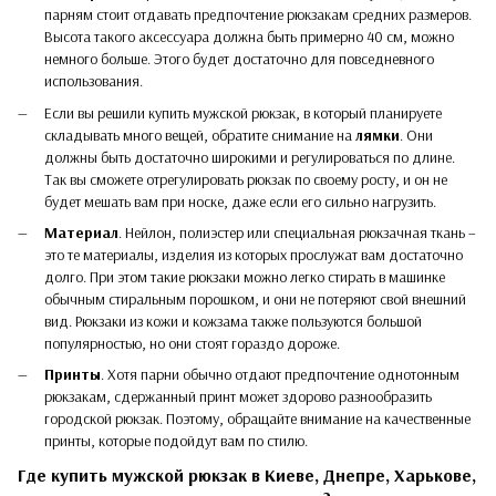
парням стоит отдавать предпочтение рюкзакам средних размеров.
Высота такого аксессуара должна быть примерно 40 см, можно
немного больше. Этого будет достаточно для повседневного
использования.
Если вы решили купить мужской рюкзак, в который планируете
складывать много вещей, обратите снимание на
лямки
. Они
должны быть достаточно широкими и регулироваться по длине.
Так вы сможете отрегулировать рюкзак по своему росту, и он не
будет мешать вам при носке, даже если его сильно нагрузить.
Материал
. Нейлон, полиэстер или специальная рюкзачная ткань –
это те материалы, изделия из которых прослужат вам достаточно
долго. При этом такие рюкзаки можно легко стирать в машинке
обычным стиральным порошком, и они не потеряют свой внешний
вид. Рюкзаки из кожи и кожзама также пользуются большой
популярностью, но они стоят гораздо дороже.
Принты
. Хотя парни обычно отдают предпочтение однотонным
рюкзакам, сдержанный принт может здорово разнообразить
городской рюкзак. Поэтому, обращайте внимание на качественные
принты, которые подойдут вам по стилю.
Где купить мужской рюкзак в Киеве, Днепре, Харькове,