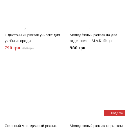
2
1
Однотонный рюкзак унисекс для
Молодёжный рюкзак на два
учебы и города
отделения — M.A.K.-Shop
790 грн
980 грн
860 грн
Подарок
Стильный молодежный рюкзак
Молодежный рюкзак с принтом