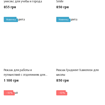
унисекс для учебы и города
Smile
835 грн
850 грн
Новинка
Новинка
Рюкзак для работы и
Рюкзак Градиент Хамелеон для
путешествий с отделением для
школы
ноутбука
1 100 грн
850 грн
−10%
−10%