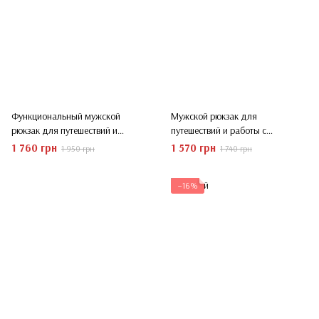
Функциональный мужской
Мужской рюкзак для
рюкзак для путешествий и
путешествий и работы с
работы — Черный (Размер L)
расширением объема черный
1 760 грн
1 570 грн
1 950 грн
1 740 грн
(Размер М)
−16%