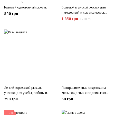
5
Базовый однотонный рюкзак
Большой мужской рюкзак для
путешествий и командировок
840 грн
(Размер XL)
1 850 грн
2 200 грн
Легкий городской рюкзак
Поздравительная открытка на
унисекс для учебы, работы и
День Рождения с подписью от
прогулок
руки
790 грн
50 грн
−17%