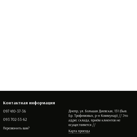
Контактная информация
097 410-37-36
Днепр, ул. Большая Диевская, 131 (быв.
Бр. Трофимовых, р-н Коммунар) // Это
093 702-53-62
адрес склада, приём клиентов не
осуществляется //
Перезвонить вам?
Карта проезда