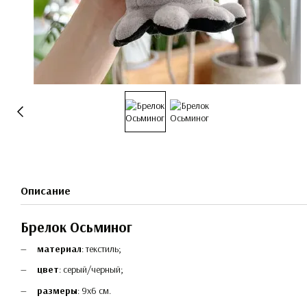
Описание
Брелок Осьминог
материал
: текстиль;
цвет
: серый/черный;
размеры
: 9х6 см.