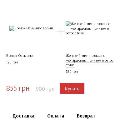
Брелок Осьминог
Женский мини рюкзак с
леопардовым принтом в ретро
120 грн
стиле
780 грн
855 грн
900 грн
Купить
Доставка
Оплата
Возврат