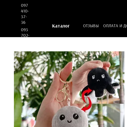
Перейти к основному контенту
097
410-
37-
36
Каталог
ОТЗЫВЫ
ОПЛАТА И 
093
ДОГОВОР ОФЕРТЫ
702-
53-
62