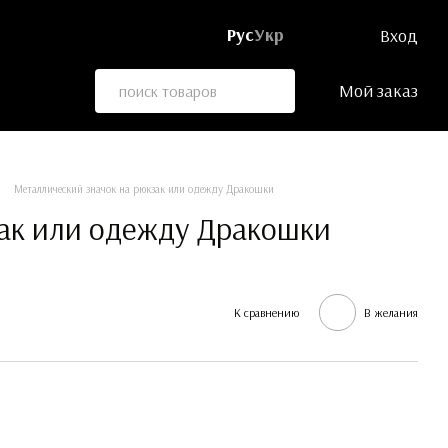
Рус
Укр
Вход
Мой заказ
Металлический значок на рюкзак или одежду Дракошки
зак или одежду Дракошки
К сравнению
В желания