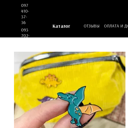
Перейти к основному контенту
097
410-
37-
36
Каталог
ОТЗЫВЫ
ОПЛАТА И 
093
ДОГОВОР ОФЕРТЫ
702-
53-
62