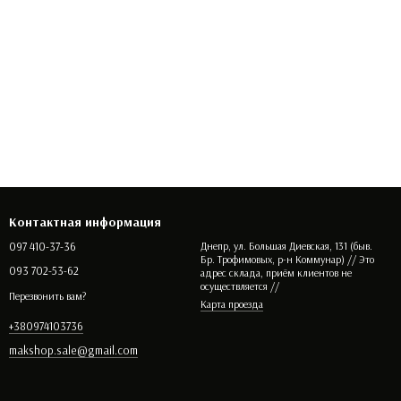
Контактная информация
097 410-37-36
Днепр, ул. Большая Диевская, 131 (быв.
Бр. Трофимовых, р-н Коммунар) // Это
093 702-53-62
адрес склада, приём клиентов не
осуществляется //
Перезвонить вам?
Карта проезда
+380974103736
makshop.sale@gmail.com