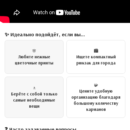
✨ Идеально подойдёт, если вы...
🌸
🏙️
Любите нежные
Ищете компактный
цветочные принты
рюкзак для города
🧩
🚶
Цените удобную
Берёте с собой только
организацию благодаря
самые необходимые
большому количеству
вещи
карманов
❓ Часто задаваемые вопросы