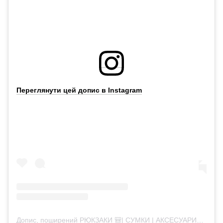
Переглянути цей допис в Instagram
Допис, поширений РЮКЗАКИ 🎒| СУМКИ | АКСЕСУАРИ✌🏻 (@mak.shop2013)