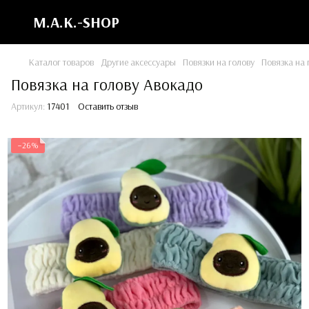
M.A.K.-SHOP
Каталог товаров
Другие аксессуары
Повязки на голову
Повязка на
Повязка на голову Авокадо
Артикул:
17401
Оставить отзыв
−26%