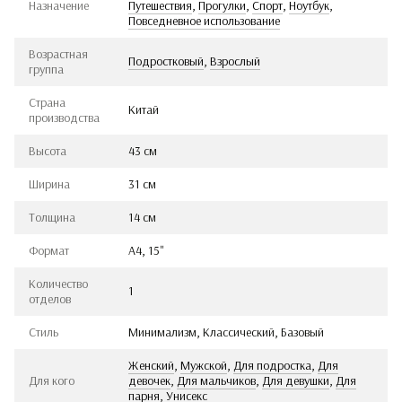
Назначение
Путешествия
,
Прогулки
,
Спорт
,
Ноутбук
,
Повседневное использование
Возрастная
Подростковый
,
Взрослый
группа
Страна
Китай
производства
Высота
43 см
Ширина
31 см
Толщина
14 см
Формат
А4, 15"
Количество
1
отделов
Стиль
Минимализм, Классический, Базовый
Женский
,
Мужской
,
Для подростка
,
Для
Для кого
девочек
,
Для мальчиков
,
Для девушки
,
Для
парня
,
Унисекс