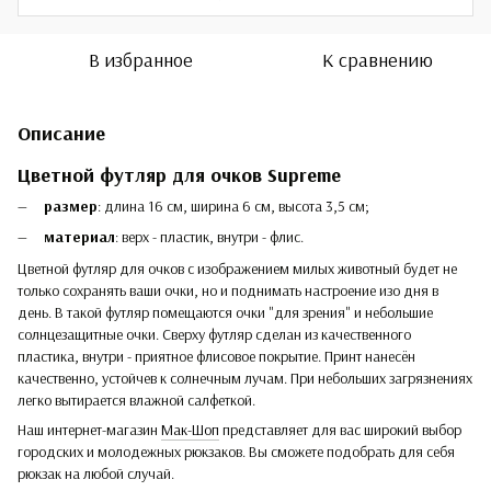
В избранное
К сравнению
Описание
Цветной футляр для очков Supreme
размер
: длина 16 см, ширина 6 см, высота 3,5 см;
материал
: верх - пластик, внутри - флис.
Цветной футляр для очков с изображением милых животный будет не
только сохранять ваши очки, но и поднимать настроение изо дня в
день. В такой футляр помещаются очки "для зрения" и небольшие
солнцезащитные очки. Сверху футляр сделан из качественного
пластика, внутри - приятное флисовое покрытие. Принт нанесён
качественно, устойчев к солнечным лучам. При небольших загрязнениях
легко вытирается влажной салфеткой.
Наш интернет-магазин
Мак-Шоп
представляет для вас широкий выбор
городских и молодежных рюкзаков. Вы сможете подобрать для себя
рюкзак на любой случай.