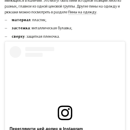
имеющихся в наличии. Это могут быть пини из одной позиции либо из
разных, главное из одной ценовой группы. Другие пины на одежду и
рюкзаки можно посмотреть в разделе
Пины на одежду
.
материал
: пластик;
застежка
: металлическая булавка;
сверху
: защитная пленочка.
Переглянути цей допис в Instagram