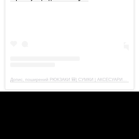
Допис, поширений РЮКЗАКИ 🎒| СУМКИ | АКСЕСУАРИ✌🏻 (@mak.shop2013)