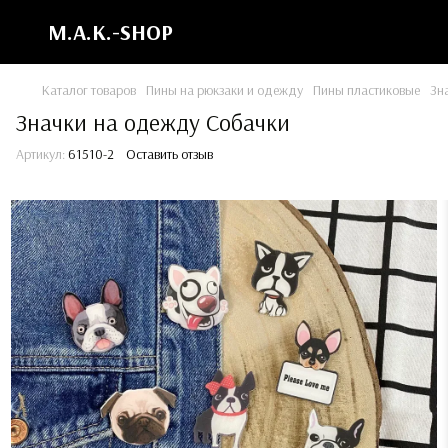
M.A.K.-SHOP
Каталог товаров
Пины на рюкзаки и одежду
Пины пластиковые
Зн
Значки на одежду Собачки
Артикул:
61510-2
Оставить отзыв