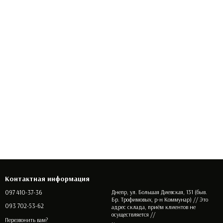
Контактная информация
097 410-37-36
Днепр, ул. Большая Диевская, 131 (быв.
Бр. Трофимовых, р-н Коммунар) // Это
093 702-53-62
адрес склада, приём клиентов не
осуществляется //
Перезвонить вам?