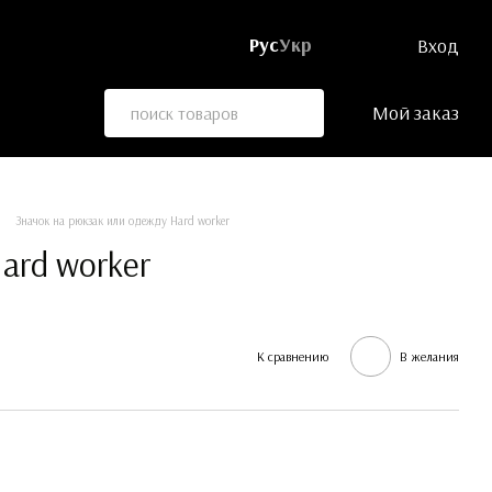
Рус
Укр
Вход
Мой заказ
Значок на рюкзак или одежду Hard worker
ard worker
К сравнению
В желания