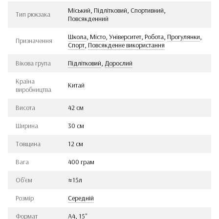
Міський, Підлітковий, Спортивний,
Тип рюкзака
Повсякденний
Школа
,
Місто
,
Університет
,
Робота
,
Прогулянки
,
Призначення
Спорт
,
Повсякденне використання
Вікова група
Підлітковий
,
Дорослий
Країна
Китай
виробництва
Висота
42 см
Ширина
30 см
Товщина
12 см
Вага
400 грам
Об'єм
≈15л
Розмір
Середній
Формат
А4, 15"