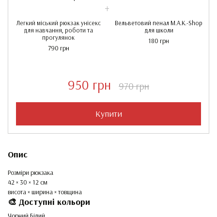
Легкий міський рюкзак унісекс
Вельветовий пенал M.A.K.-Shop
для навчання, роботи та
для школи
прогулянок
180 грн
790 грн
950 грн
970 грн
Купити
Опис
Розміри рюкзака
42 × 30 × 12 см
висота × ширина × товщина
🎨 Доступні кольори
Чорний
Білий