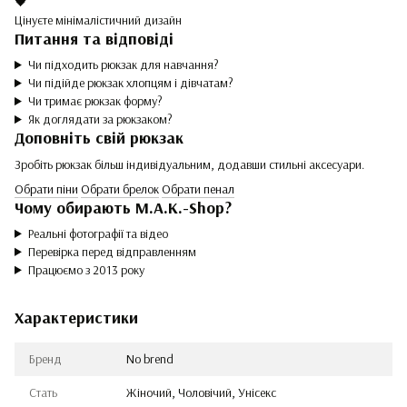
🖤
Цінуєте мінімалістичний дизайн
Питання та відповіді
Чи підходить рюкзак для навчання?
Чи підійде рюкзак хлопцям і дівчатам?
Чи тримає рюкзак форму?
Як доглядати за рюкзаком?
Доповніть свій рюкзак
Зробіть рюкзак більш індивідуальним, додавши стильні аксесуари.
Обрати піни
Обрати брелок
Обрати пенал
Чому обирають M.A.K.-Shop?
Реальні фотографії та відео
Перевірка перед відправленням
Працюємо з 2013 року
Характеристики
Бренд
No brend
Стать
Жіночий, Чоловічий, Унісекс