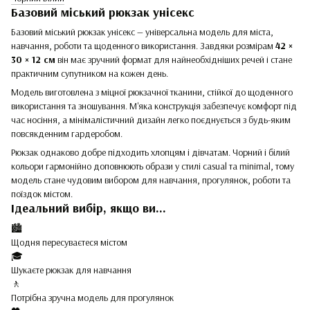
Базовий міський рюкзак унісекс
Базовий міський рюкзак унісекс — універсальна модель для міста,
навчання, роботи та щоденного використання. Завдяки розмірам
42 ×
30 × 12 см
він має зручний формат для найнеобхідніших речей і стане
практичним супутником на кожен день.
Модель виготовлена з міцної рюкзачної тканини, стійкої до щоденного
використання та зношування. М'яка конструкція забезпечує комфорт під
час носіння, а мінімалістичний дизайн легко поєднується з будь-яким
повсякденним гардеробом.
Рюкзак однаково добре підходить хлопцям і дівчатам. Чорний і білий
кольори гармонійно доповнюють образи у стилі casual та minimal, тому
модель стане чудовим вибором для навчання, прогулянок, роботи та
поїздок містом.
Ідеальний вибір, якщо ви...
🏙️
Щодня пересуваєтеся містом
🎓
Шукаєте рюкзак для навчання
🚶
Потрібна зручна модель для прогулянок