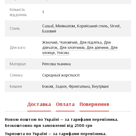
Кількість
1
відділень
Casual, Мінімалізм, Корейський стиль, Street,
Стиль
Базовий
Жіночий
,
Чоловічий
,
Для підлітка
,
Для
Для кого
дівчаток
,
Для хлопчиків
,
Для дівчини
,
Для
хлопця
,
Унісекс
Матеріал
Репсова тканина
Спинка
Середньої жорсткості
Кишені
Бокові, Задня, Фронтальна, Внутрішні
Доставка
Оплата
Повернення
Новою поштою по Україні — за тарифами перевізника.
Безкоштовно при замовленні від 2500 грн
Укрпошта по Україні — за тарифами перевізника.