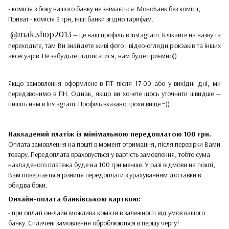
- комісія з боку нашого банку не знімається. МоноБанк без комісії,
Приват - комісія 3 грн, інші банки згідно тарифам.
@mak.shop2013
— це наш профіль в Instagram. Клікайте на назву та
переходьте, там Ви знайдете живі фото і відео-огляди рюкзаків та інших
аксесуарів. Не забудьте підписатися, нам буде приємно))
Якщо замовлення оформлене в ПТ після 17-00 або у вихідні дні, ми
передзвонимо в ПН. Однак, якщо ви хочете щось уточнити швидше —
пишіть нам в Instagram. Профіль вказано трохи вище =))
Накладений платіж
із мінімальною передоплатою 100 грн.
Оплата замовлення на пошті в момент отримання, після перевірки Вами
товару. Передоплата враховується у вартість замовлення, тобто сума
накладеного платежа буде на 100 грн менше. У разі відмови на пошті,
Вам повертається різниця передоплати з урахуванням доставки в
обидва боки.
Онлайн-оплата банківською карткою:
- при оплаті он-лайн можлива комісія в залежності від умов вашого
банку. Сплачені замовлення оброблюються в першу чергу!