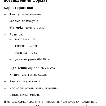
повсякденний формат
Характеристики
Тип
: сумка через плече
Форма
: прямокутна
Матеріал
: джинс (денім)
Розміри
:
висота — 21 см
ширина — 30 см
товщина — 12 см
довжина ручки 70-130 см
Відділення
: одне основне містке
Кишені
: 2 кишені на фасаді
Ремінь
: регульований
Кольори
: чорний, синій, блакитний
Стиль
: casual, міський
Джинсова сумка через плече — практичний аксесуар для щоденного