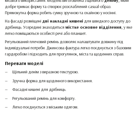
міського використання. Модель виготовлена з щільного
деніму
, який
добре тримає форму та створює розслаблений casual-образ.
Прямокутна форма робить сумку зручною та охайною у носінні.
На фасаді розміщені
дві накладні кишені
для швидкого доступу до
дрібниць. Усередині знаходиться
містке основне відділення
, у яке
легко поміщаються особисті речі або планшет.
Регульований плечовий ремінь дозволяє налаштувати довжину під
індивідуальні потреби. Джинсова фактура легко поєднується з базовим
гардеробом і підходить для прогулянок, міста та щоденних справ.
Переваги моделі
Щільний денім з виразною текстурою.
Зручна форма для щоденного використання.
Фасадні кишені для дрібниць.
Регульований ремінь для комфорту.
Легко поєднується з міським одягом.