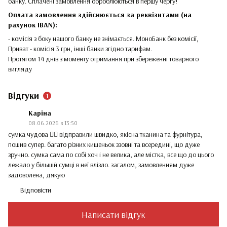
банку. Сплачені замовлення оброблюються в першу чергу!
Оплата замовлення здійснюється за реквізитами (на
рахунок IBAN):
- комісія з боку нашого банку не знімається. МоноБанк без комісії,
Приват - комісія 3 грн, інші банки згідно тарифам.
Протягом 14 днів з моменту отримання при збереженні товарного
вигляду
Відгуки
1
Каріна
08.06.2026 в 13:50
сумка чудова ❤️‍🔥 відправили швидко, якісна тканина та фурнітура,
пошив супер. багато різних кишеньок ззовні та всередині, що дуже
зручно. сумка сама по собі хоч і не велика, але містка, все що до цього
лежало у більшій сумці в неї влізло. загалом, замовленням дуже
задоволена, дякую
Відповісти
Написати відгук