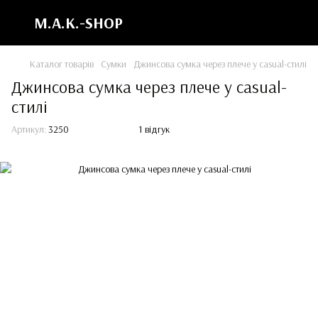
M.A.K.-SHOP
Каталог товарів
Сумки
Джинсова сумка через плече у casual-стилі
Джинсова сумка через плече у casual-
стилі
Артикул:
3250
1 відгук