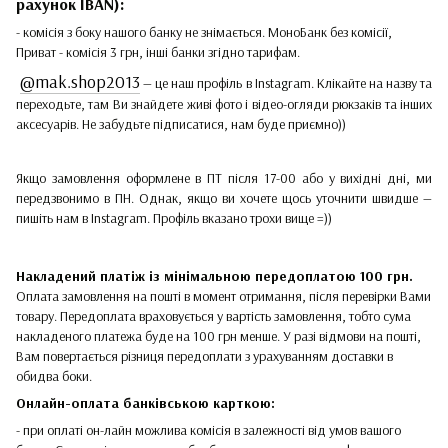
рахунок IBAN):
- комісія з боку нашого банку не знімається. МоноБанк без комісії,
Приват - комісія 3 грн, інші банки згідно тарифам.
@mak.shop2013
— це наш профіль в Instagram. Клікайте на назву та
переходьте, там Ви знайдете живі фото і відео-огляди рюкзаків та інших
аксесуарів. Не забудьте підписатися, нам буде приємно))
Якщо замовлення оформлене в ПТ після 17-00 або у вихідні дні, ми
передзвонимо в ПН. Однак, якщо ви хочете щось уточнити швидше —
пишіть нам в Instagram. Профіль вказано трохи вище =))
Накладений платіж
із мінімальною передоплатою 100 грн.
Оплата замовлення на пошті в момент отримання, після перевірки Вами
товару. Передоплата враховується у вартість замовлення, тобто сума
накладеного платежа буде на 100 грн менше. У разі відмови на пошті,
Вам повертається різниця передоплати з урахуванням доставки в
обидва боки.
Онлайн-оплата банківською карткою:
- при оплаті он-лайн можлива комісія в залежності від умов вашого