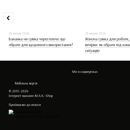
29 липня 2026
29 липня 2026
Бананка чи сумка через плече: що
Жіноча сумка для роботи,
обрати для щоденного використання?
вечірки: як обрати під кон
ситуацію
Ми в соцмережах
Мобільна версія
© 2013—2026
Інтернет-магазин M.A.K.-Shop
Приймаємо до оплати