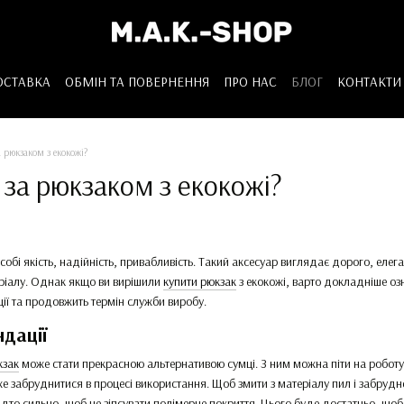
ОСТАВКА
ОБМІН ТА ПОВЕРНЕННЯ
ПРО НАС
БЛОГ
КОНТАКТИ
 рюкзаком з екокожі?
 за рюкзаком з екокожі?
собі якість, надійність, привабливість. Такий аксесуар виглядає дорого, елега
ріалу. Однак якщо ви вирішили
купити рюкзак
з екокожі, варто докладніше оз
ії та продовжить термін служби виробу.
дації
кзак
може стати прекрасною альтернативою сумці. З ним можна піти на роботу, 
же забруднитися в процесі використання. Щоб змити з матеріалу пил і забру
надто сильно, щоб не зіпсувати полімерне покриття. Цього буде достатньо, що