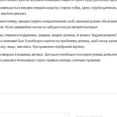
комендується використовувати жорстку сторону губки, щітку з грубої щетиною, 
 відтінок рюкзака.
ити пляму, використовуйте спеціалізований засіб, мильний розчин або м'яки
ою. Після завершення чистки не забудьте насухо витерти матеріал.
ку з'явилися подряпини, тріщини, вицвілі ділянки, їх можна "відремонтувати"
а клейовий базі. Її необхідно нанести на проблемну ділянку, щоб склад запов
алу, якщо, звичайно, був правильно підібраний відтінку.
 випрати в машинці-автомат. Для цього необхідно поставити режим делікатно
ня уникайте інтенсивного тертя і прямого впливу сонячних променів.
Увійти за допомогою