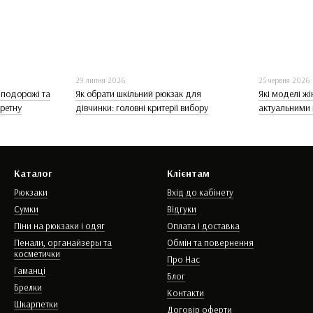
29 липня 2026
25 червня 2026
 подорожі та
Як обрати шкільний рюкзак для
Які моделі ж
кретну
дівчинки: головні критерії вибору
актуальними 
Каталог
Клієнтам
Рюкзаки
Вхід до кабінету
Сумки
Відгуки
Піни на рюкзаки і одяг
Оплата і доставка
Пенали, органайзеры та
Обмін та повернення
косметички
Про Нас
Гаманці
Блог
Брелки
Контакти
Шкарпетки
Договір оферти