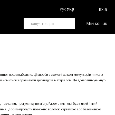
Рус
Укр
Вхід
Мій кошик
нтно і презентабельно. Ці вироби з екокожі цілком можуть зрівнятися з
найомитися з правилами догляду за матеріалом. Це дозволить уникнути
навчання, прогулянку по місту. Разом з тим, як і будь-який інший
днення, досить протерти поверхню вологою серветкою або бавовняною
б змити нежирні плями.