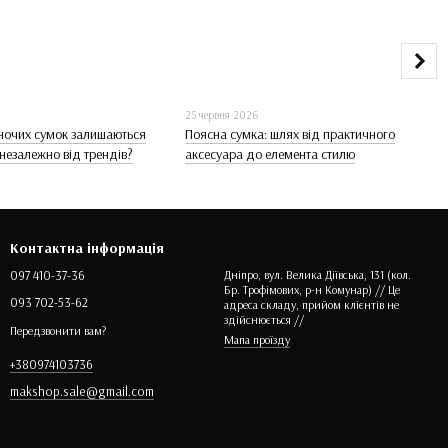
25 червня 2026
іночих сумок залишаються
Поясна сумка: шлях від практичного
незалежно від трендів?
аксесуара до елемента стилю
Контактна інформація
097 410-37-36
Дніпро, вул. Велика Діївська, 131 (кол.
Бр. Трофімових, р-н Комунар) // Це
093 702-53-62
адреса складу, прийом клієнтів не
здійснюється //
Передзвонити вам?
Мапа проїзду
+380974103736
makshop.sale@gmail.com