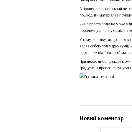
В процесі чищення вкрай не ре
пошкодити матеріал і зіпсувати
Якщо проста вода не може відм
проблемну ділянку однієї пінк
У тому випадку, якщо на рюкза
являє собою полімерну суміш н
відмінним від "рідного" матері
При необхідності рюкзак можна
градусів. В процесі висушуван
Новий коментар