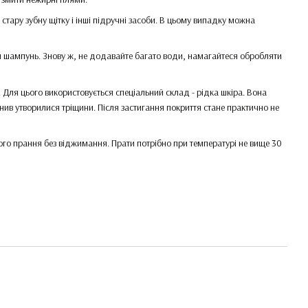
стару зубну щітку і інші підручні засоби. В цьому випадку можна
й шампунь. Знову ж, не додавайте багато води, намагайтеся обробляти
. Для цього використовується спеціальний склад - рідка шкіра. Вона
нив утворилися тріщини. Після застигання покриття стане практично не
го прання без віджимання. Прати потрібно при температурі не вище 30