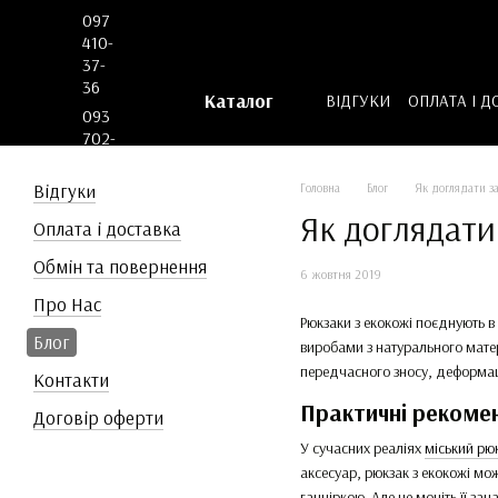
Перейти до основного контенту
097
410-
37-
36
Каталог
ВІДГУКИ
ОПЛАТА І Д
093
ДОГОВІР ОФЕРТИ
702-
53-
62
Відгуки
Головна
Блог
Як доглядати за
Як доглядати
Оплата і доставка
Обмін та повернення
6 жовтня 2019
Про Нас
Рюкзаки з екокожі поєднують в 
Блог
виробами з натурального мате
передчасного зносу, деформац
Контакти
Практичні рекомен
Договір оферти
У сучасних реаліях
міський рю
аксесуар, рюкзак з екокожі мо
ганчіркою. Але не мочіть її за