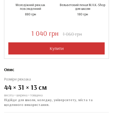
Молодіжний рюкзак
Вельветовий пенал M.A.K.-Shop
повсякденний
для школи
880 грн
180 грн
1 040 грн
1 060 грн
Купити
Опис
Розміри рюкзака
44 × 31 × 13 см
висота × ширина × товщина
Підійде для школи, коледжу, університету, міста та
щоденного використання.