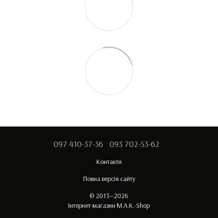
097 410-37-36
093 702-53-62
Контакти
Повна версія сайту
© 2013—2026
Інтернет-магазин M.A.K.-Shop