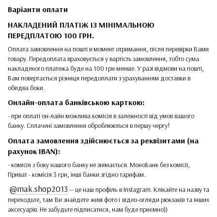
Варіанти оплати
НАКЛАДЕНИЙ ПЛАТІЖ ІЗ МІНІМАЛЬНОЮ
ПЕРЕДПЛАТОЮ 100 ГРН.
Оплата замовлення на пошті в момент отримання, після перевірки Вами
товару. Передоплата враховується у вартість замовлення, тобто сума
накладеного платежа буде на 100 грн менше. У разі відмови на пошті,
Вам повертається різниця передоплати з урахуванням доставки в
обидва боки.
Онлайн-оплата банківською карткою:
- при оплаті он-лайн можлива комісія в залежності від умов вашого
банку. Сплачені замовлення оброблюються в першу чергу!
Оплата замовлення здійснюється за реквізитами (на
рахунок IBAN):
- комісія з боку нашого банку не знімається. МоноБанк без комісії,
Приват - комісія 3 грн, інші банки згідно тарифам.
@mak.shop2013
— це наш профіль в Instagram. Клікайте на назву та
переходьте, там Ви знайдете живі фото і відео-огляди рюкзаків та інших
аксесуарів. Не забудьте підписатися, нам буде приємно))