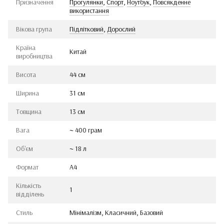
Призначення
Прогулянки
,
Спорт
,
Ноутбук
,
Повсякденне
використання
Вікова група
Підлітковий
,
Дорослий
Країна
Китай
виробництва
Висота
44 см
Ширина
31 см
Товщина
13 см
Вага
~ 400 грам
Об'єм
~ 18 л
Формат
А4
Кількість
1
відділень
Стиль
Мінімалізм, Класичний, Базовий