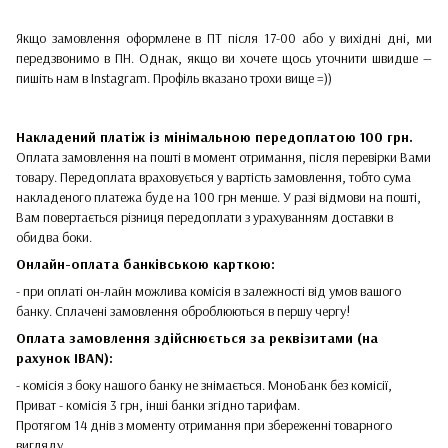
Якщо замовлення оформлене в ПТ після 17-00 або у вихідні дні, ми
передзвонимо в ПН. Однак, якщо ви хочете щось уточнити швидше —
пишіть нам в Instagram. Профіль вказано трохи вище =))
Накладений платіж
із мінімальною передоплатою 100 грн.
Оплата замовлення на пошті в момент отримання, після перевірки Вами
товару. Передоплата враховується у вартість замовлення, тобто сума
накладеного платежа буде на 100 грн менше. У разі відмови на пошті,
Вам повертається різниця передоплати з урахуванням доставки в
обидва боки.
Онлайн-оплата банківською карткою:
- при оплаті он-лайн можлива комісія в залежності від умов вашого
банку. Сплачені замовлення оброблюються в першу чергу!
Оплата замовлення здійснюється за реквізитами (на
рахунок IBAN):
- комісія з боку нашого банку не знімається. МоноБанк без комісії,
Приват - комісія 3 грн, інші банки згідно тарифам.
Протягом 14 днів з моменту отримання при збереженні товарного
вигляду