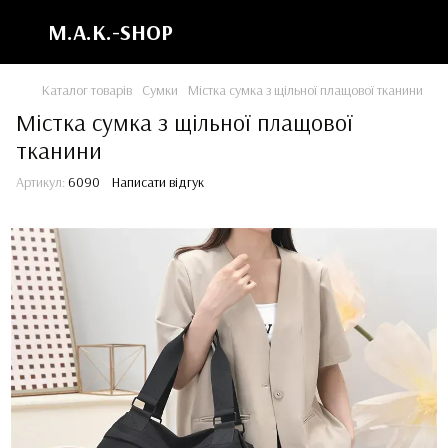
M.A.K.-SHOP
Каталог товарів
Сумки
Містка сумка з щільної плащової тканини
Містка сумка з щільної плащової
тканини
Артикул:
6090
Написати відгук