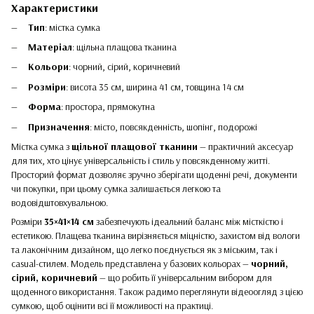
Характеристики
Тип
: містка сумка
Матеріал
: щільна плащова тканина
Кольори
: чорний, сірий, коричневий
Розміри
: висота 35 см, ширина 41 см, товщина 14 см
Форма
: простора, прямокутна
Призначення
: місто, повсякденність, шопінг, подорожі
Містка сумка з
щільної плащової тканини
— практичний аксесуар
для тих, хто цінує універсальність і стиль у повсякденному житті.
Просторий формат дозволяє зручно зберігати щоденні речі, документи
чи покупки, при цьому сумка залишається легкою та
водовідштовхувальною.
Розміри
35×41×14 см
забезпечують ідеальний баланс між місткістю і
естетикою. Плащева тканина вирізняється міцністю, захистом від вологи
та лаконічним дизайном, що легко поєднується як з міським, так і
casual-стилем. Модель представлена у базових кольорах —
чорний,
сірий, коричневий
— що робить її універсальним вибором для
щоденного використання. Також радимо переглянути відеоогляд з цією
сумкою, щоб оцінити всі її можливості на практиці.