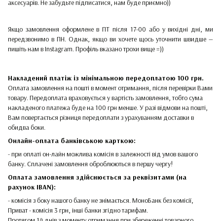
аксесуарів. Не забудьте підписатися, нам буде приємно))
Якщо замовлення оформлене в ПТ після 17-00 або у вихідні дні, ми
передзвонимо в ПН. Однак, якщо ви хочете щось уточнити швидше —
пишіть нам в Instagram. Профіль вказано трохи вище =))
Накладений платіж
із мінімальною передоплатою 100 грн.
Оплата замовлення на пошті в момент отримання, після перевірки Вами
товару. Передоплата враховується у вартість замовлення, тобто сума
накладеного платежа буде на 100 грн менше. У разі відмови на пошті,
Вам повертається різниця передоплати з урахуванням доставки в
обидва боки.
Онлайн-оплата банківською карткою:
- при оплаті он-лайн можлива комісія в залежності від умов вашого
банку. Сплачені замовлення оброблюються в першу чергу!
Оплата замовлення здійснюється за реквізитами (на
рахунок IBAN):
- комісія з боку нашого банку не знімається. МоноБанк без комісії,
Приват - комісія 3 грн, інші банки згідно тарифам.
Протягом 14 днів з моменту отримання при збереженні товарного