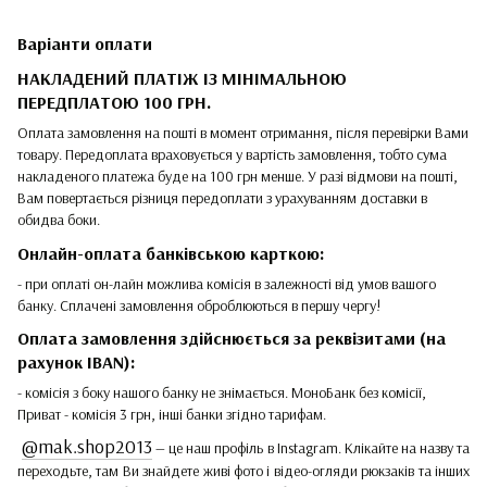
Варіанти оплати
НАКЛАДЕНИЙ ПЛАТІЖ ІЗ МІНІМАЛЬНОЮ
ПЕРЕДПЛАТОЮ 100 ГРН.
Оплата замовлення на пошті в момент отримання, після перевірки Вами
товару. Передоплата враховується у вартість замовлення, тобто сума
накладеного платежа буде на 100 грн менше. У разі відмови на пошті,
Вам повертається різниця передоплати з урахуванням доставки в
обидва боки.
Онлайн-оплата банківською карткою:
- при оплаті он-лайн можлива комісія в залежності від умов вашого
банку. Сплачені замовлення оброблюються в першу чергу!
Оплата замовлення здійснюється за реквізитами (на
рахунок IBAN):
- комісія з боку нашого банку не знімається. МоноБанк без комісії,
Приват - комісія 3 грн, інші банки згідно тарифам.
@mak.shop2013
— це наш профіль в Instagram. Клікайте на назву та
переходьте, там Ви знайдете живі фото і відео-огляди рюкзаків та інших