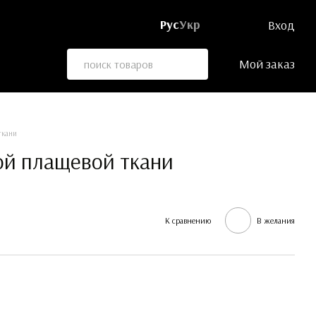
Рус
Укр
Вход
Мой заказ
ткани
ой плащевой ткани
К сравнению
В желания