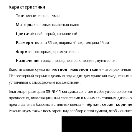
Характеристики
Тип
: вместительная сумка
Материал
: плотная плащевая ткань
Цвета
: чёрный, серый, коричневый
Размеры
: высота 35 см, ширина 41 см, толщина 14 см
Форма
: просторная, прямоугольная
Назначение
: город, повседневность, шопинг, путешествия
Вместительная сумка из
плотной плащевой ткани
— это практичная 
Её просторный формат идеально подходит для хранения ежедневных вещ
устойчивой к атмосферным воздействиям.
Благодаря размерам
35×41×14 см
сумка сочетает в себе удобство боль
прочностью, влагозащитными свойствами и минималистичным дизайном, 
представлена в базовых и стильных цветах —
чёрная, серая, коричн
Рекомендуем также посмотреть видеообзор с этой сумкой, чтобы оценить