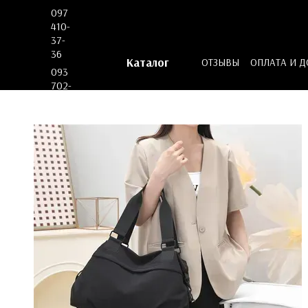
Перейти к основному контенту
097
410-
37-
36
Каталог
ОТЗЫВЫ
ОПЛАТА И 
093
ДОГОВОР ОФЕРТЫ
702-
53-
62