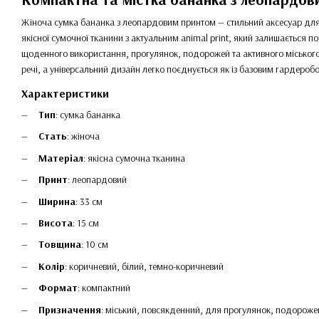
Жіноча сумка бананка з леопардовим принтом — стильний аксесуар для т
якісної сумочної тканини з актуальним animal print, який залишається п
щоденного використання, прогулянок, подорожей та активного міського 
речі, а універсальний дизайн легко поєднується як із базовим гардеробо
Характеристики
Тип
: сумка бананка
Стать
: жіноча
Матеріал
: якісна сумочна тканина
Принт
: леопардовий
Ширина
: 33 см
Висота
: 15 см
Товщина
: 10 см
Колір
: коричневий, білий, темно-коричневий
Формат
: компактний
Призначення
: міський, повсякденний, для прогулянок, подороже