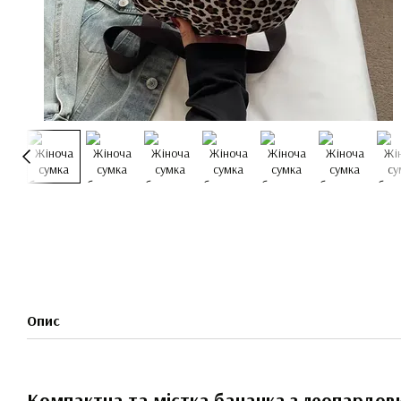
Опис
Компактна та містка бананка з леопардо