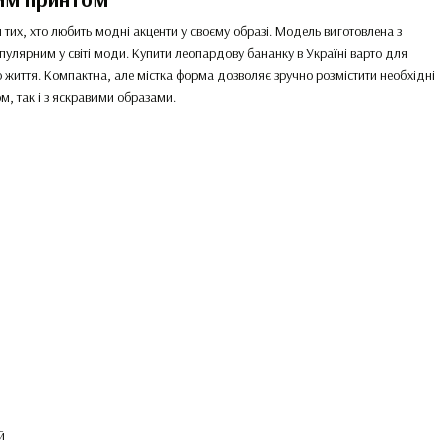
их, хто любить модні акценти у своєму образі. Модель виготовлена з
опулярним у світі моди. Купити леопардову бананку в Україні варто для
життя. Компактна, але містка форма дозволяє зручно розмістити необхідні
м, так і з яскравими образами.
й