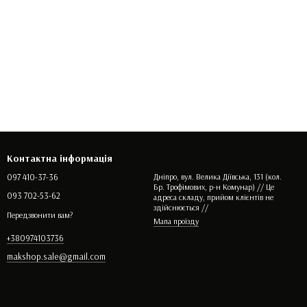
Контактна інформація
097 410-37-36
Дніпро, вул. Велика Діївська, 131 (кол.
Бр. Трофімових, р-н Комунар) // Це
093 702-53-62
адреса складу, прийом клієнтів не
здійснюється //
Передзвонити вам?
Мапа проїзду
+380974103736
makshop.sale@gmail.com