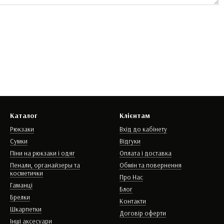
Каталог
Клієнтам
Рюкзаки
Вхід до кабінету
Сумки
Відгуки
Піни на рюкзаки і одяг
Оплата і доставка
Пенали, органайзеры та
Обмін та повернення
косметички
Про Нас
Гаманці
Блог
Брелки
Контакти
Шкарпетки
Договір оферти
Інші аксесуари