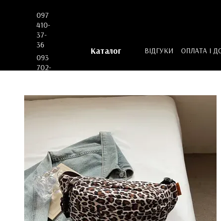
Перейти до основного контенту
097
410-
37-
36
Каталог
ВІДГУКИ
ОПЛАТА І Д
093
ДОГОВІР ОФЕРТИ
702-
53-
62