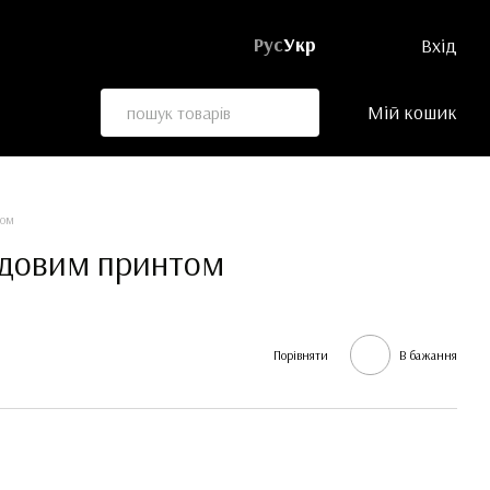
Рус
Укр
Вхід
Мій кошик
том
рдовим принтом
Порівняти
В бажання