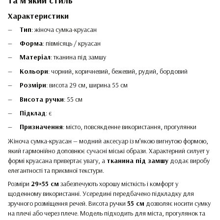
та м’який стиль
Характеристики
Тип
: жіноча сумка-круасан
Форма
: півмісяць / круасан
Матеріал
: тканина під замшу
Кольори
: чорний, коричневий, бежевий, рудий, бордовий
Розміри
: висота 29 см, ширина 55 см
Висота ручки
: 55 см
Підклад
: є
Призначення
: місто, повсякденне використання, прогулянки
Жіноча сумка-круасан — модний аксесуар із м’якою вигнутою формою,
який гармонійно доповнює сучасні міські образи. Характерний силует у
формі круасана привертає увагу, а
тканина під замшу
додає виробу
елегантності та приємної текстури.
Розміри
29×55 см
забезпечують хорошу місткість і комфорт у
щоденному використанні. Усередині передбачено підкладку для
зручного розміщення речей. Висота ручки
55 см
дозволяє носити сумку
на плечі або через плече. Модель підходить для міста, прогулянок та