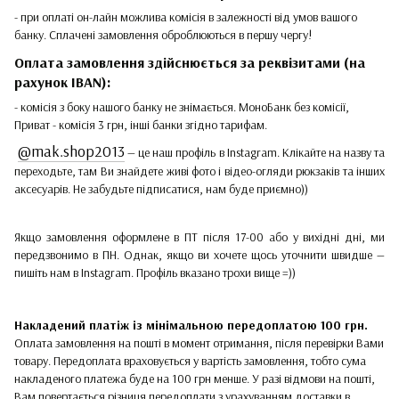
- при оплаті он-лайн можлива комісія в залежності від умов вашого
банку. Сплачені замовлення оброблюються в першу чергу!
Оплата замовлення здійснюється за реквізитами (на
рахунок IBAN):
- комісія з боку нашого банку не знімається. МоноБанк без комісії,
Приват - комісія 3 грн, інші банки згідно тарифам.
@mak.shop2013
— це наш профіль в Instagram. Клікайте на назву та
переходьте, там Ви знайдете живі фото і відео-огляди рюкзаків та інших
аксесуарів. Не забудьте підписатися, нам буде приємно))
Якщо замовлення оформлене в ПТ після 17-00 або у вихідні дні, ми
передзвонимо в ПН. Однак, якщо ви хочете щось уточнити швидше —
пишіть нам в Instagram. Профіль вказано трохи вище =))
Накладений платіж
із мінімальною передоплатою 100 грн.
Оплата замовлення на пошті в момент отримання, після перевірки Вами
товару. Передоплата враховується у вартість замовлення, тобто сума
накладеного платежа буде на 100 грн менше. У разі відмови на пошті,
Вам повертається різниця передоплати з урахуванням доставки в