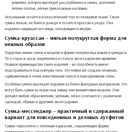
решение, которое выглядит расслабленно и свежо, дополнит
летние платья, легкие трикотажные костюмы.
Актуальным остается и классический тоут из плащевой ткани. Такая
сумка легкая, не боится дождя и остается простой в уходе. Она
надежно защищает все вещи, находящиеся внутри.
Сумка-круассан – мягкая полукруглая форма для
нежных образов
Округлые линии сумок и модели в форме полумесяца вошли в тренды в
70-х годах и сразу закрепились в статусе аксессуаров вне времени.
Главное преимущество таких изделий – их способность мягко
подстраиваться под контуры тела. Это помогает создать плавный,
гармоничный и очень женственный силуэт в повседневном стиле.
Особенно уютно выглядят изделия из более фактурных материалов. Это
могут быть сумки из ткани под замшу или вельветовые модели. Они
делают любой образ мягким, уютным, легко сочетаются с различной
одеждой, обувью и другими аксессуарами.
Сумка-мессенджер – практичный и сдержанный
вариант для повседневных и деловых аутфитов
Сумки через плечо с плотным каркасом, сохраняющие форму
прямоугольника, сочетают в себе практичность и стильный дизайн.