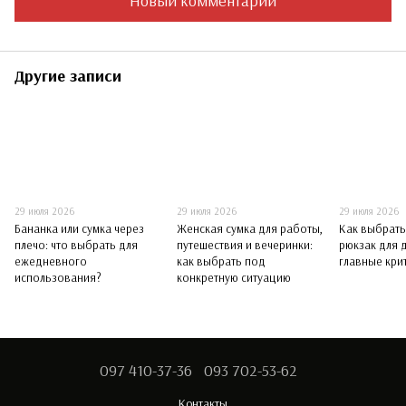
Новый комментарий
Другие записи
29 июля 2026
29 июля 2026
29 июля 2026
Бананка или сумка через
Женская сумка для работы,
Как выбрат
плечо: что выбрать для
путешествия и вечеринки:
рюкзак для 
ежедневного
как выбрать под
главные кри
использования?
конкретную ситуацию
097 410-37-36
093 702-53-62
Контакты