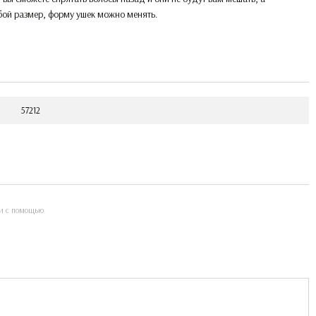
бой размер, форму ушек можно менять.
57212
и с помощью