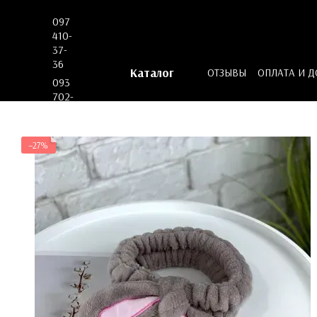
Перейти к основному контенту
097
410-
37-
36
Каталог
ОТЗЫВЫ
ОПЛАТА И 
093
ДОГОВОР ОФЕРТЫ
702-
53-
62
−27%