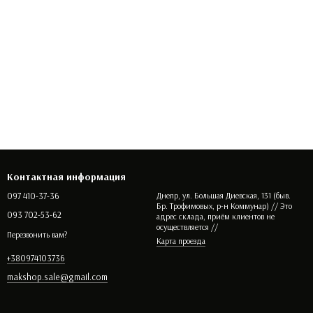
Контактная информация
097 410-37-36
Днепр, ул. Большая Диевская, 131 (быв.
Бр. Трофимовых, р-н Коммунар) // Это
093 702-53-62
адрес склада, приём клиентов не
осуществляется //
Перезвонить вам?
Карта проезда
+380974103736
makshop.sale@gmail.com