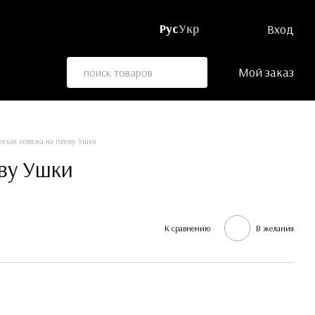
Рус
Укр
Вход
Мой заказ
еская повязка на голову Ушки
ову Ушки
К сравнению
В желания