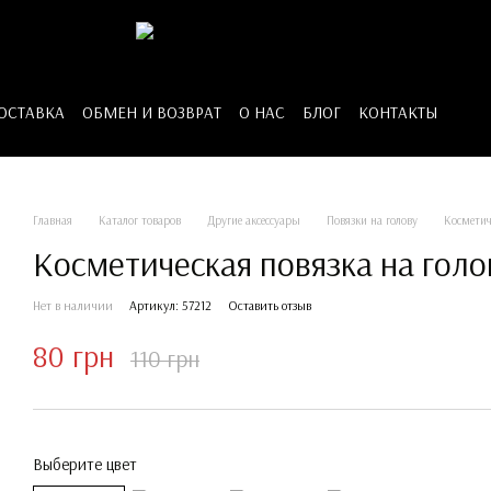
ДОСТАВКА
ОБМЕН И ВОЗВРАТ
О НАС
БЛОГ
КОНТАКТЫ
Главная
Каталог товаров
Другие аксессуары
Повязки на голову
Косметич
Косметическая повязка на гол
Нет в наличии
Артикул: 57212
Оставить отзыв
80 грн
110 грн
Выберите цвет