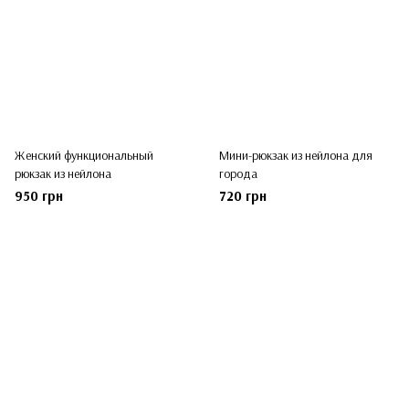
Женский функциональный
Мини-рюкзак из нейлона для
рюкзак из нейлона
города
950 грн
720 грн