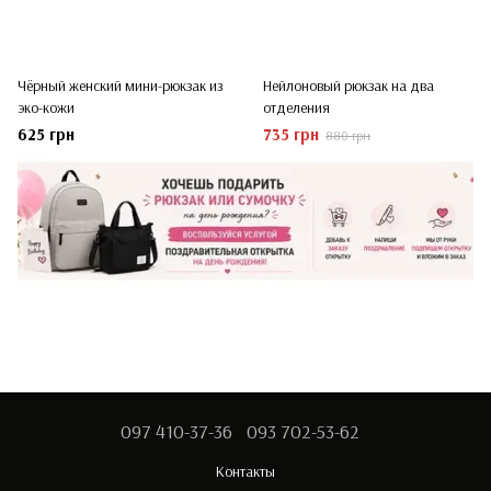
Чёрный женский мини-рюкзак из
Нейлоновый рюкзак на два
эко-кожи
отделения
625 грн
735 грн
880 грн
097 410-37-36
093 702-53-62
Контакты