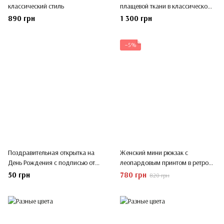
классический стиль
плащевой ткани в классическом
стиле
890 грн
1 300 грн
−5%
Поздравительная открытка на
Женский мини рюкзак с
День Рождения с подписью от
леопардовым принтом в ретро
руки
стиле
50 грн
780 грн
820 грн