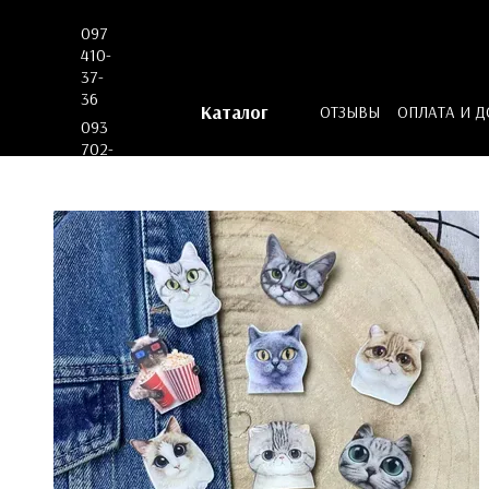
Перейти к основному контенту
097
410-
37-
36
Каталог
ОТЗЫВЫ
ОПЛАТА И 
093
ДОГОВОР ОФЕРТЫ
702-
53-
62