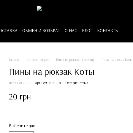
ДОСТАВКА
ОБМЕН И ВОЗВРАТ
О НАС
БЛОГ
КОНТАКТЫ
Главная
Каталог товаров
Пины на рюкзаки и одежду
Пины на рюкзак Коты
Пины на рюкзак Коты
Нет в наличии
Артикул: 61510-8
Оставить отзыв
20 грн
Выберите цвет