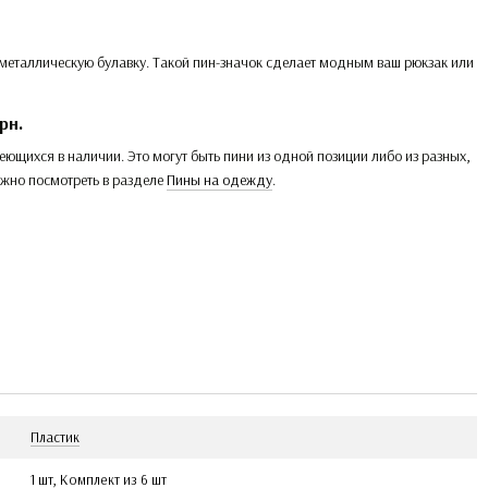
а металлическую булавку. Такой пин-значок сделает модным ваш рюкзак или
рн.
еющихся в наличии. Это могут быть пини из одной позиции либо из разных,
ожно посмотреть в разделе
Пины на одежду
.
Пластик
1 шт
,
Комплект из 6 шт