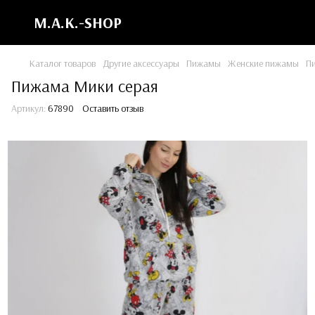
M.A.K.-SHOP
Каталог товаров
Другие аксессуары
Пижамы
Женские пижамы
П
Пижама Мики серая
Артикул:
67890
Оставить отзыв