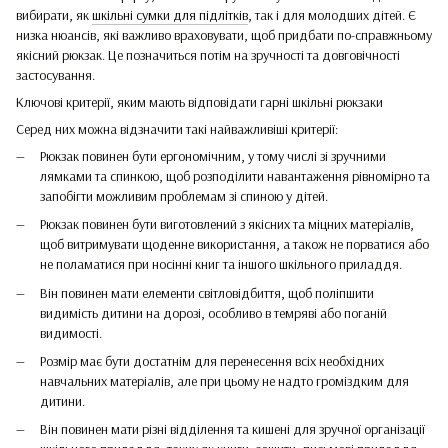
вибирати, як
шкільні сумки для підлітків
, так і для молодших дітей. Є
низка нюансів, які важливо враховувати, щоб придбати по-справжньому
якісний рюкзак. Це позначиться потім на зручності та довговічності
застосування.
Ключові критерії, яким мають відповідати гарні шкільні рюкзаки
Серед них можна відзначити такі найважливіші критерії:
Рюкзак повинен бути ергономічним, у тому числі зі зручними
лямками та спинкою, щоб розподілити навантаження рівномірно та
запобігти можливим проблемам зі спиною у дітей.
Рюкзак повинен бути виготовлений з якісних та міцних матеріалів,
щоб витримувати щоденне використання, а також не порватися або
не поламатися при носінні книг та іншого шкільного приладдя.
Він повинен мати елементи світловідбиття, щоб поліпшити
видимість дитини на дорозі, особливо в темряві або поганій
видимості.
Розмір має бути достатнім для перенесення всіх необхідних
навчальних матеріалів, але при цьому не надто громіздким для
дитини.
Він повинен мати різні відділення та кишені для зручної організації