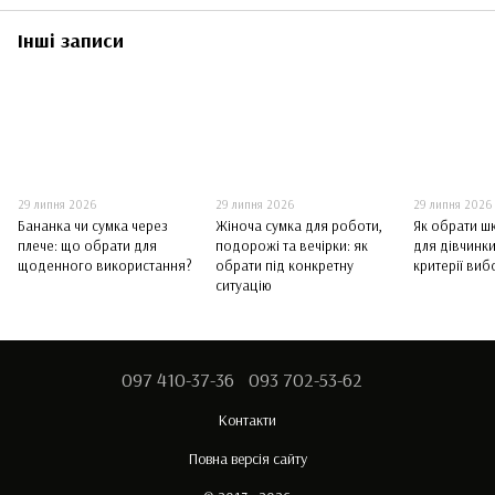
Інші записи
29 липня 2026
29 липня 2026
29 липня 2026
Бананка чи сумка через
Жіноча сумка для роботи,
Як обрати ш
плече: що обрати для
подорожі та вечірки: як
для дівчинки
щоденного використання?
обрати під конкретну
критерії виб
ситуацію
097 410-37-36
093 702-53-62
Контакти
Повна версія сайту