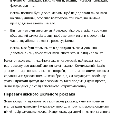
шкільного приладдя, таких як книги, зошити, письмові приладдя,
фломастери і т.д.
Рюкзак повинен бути досить легким, щоб не додавати зайвої ваги
на спину дитини, особливо враховуючи той факт, що шкільне
приладдя вже важить чимало.
Він повинен бути виготовлений з водостійкого матеріалу або мати
вбудований захист від дощу, щоб захистити вміст від вологи під
час дощу або випадкового розливу рідини.
Рюкзак має бути стильним та відповідати смакам учня, що
допоможе йому почуватися впевнено та затишно під час занять.
Бажано також знати, яка фірма шкільних рюкзаків найкраща і куди
варто звернутися для здійснення такої покупки. Комплексний підхід
дозволить задовольнити основні потреби, а дитина носитиме рюкзак із
справжнім задоволенням. Є низка брендів, які засуджують особливу
увагу. Отримати доступ до асортименту такої продукції дуже просто,
якщо звернутися до спеціалізованого інтернет-магазину.
Переваги якісного шкільного рюкзака
Якщо зрозуміти, що важливо в шкільному рюкзаку, яким він повинен
відповідати критеріям і куди звернутися для покупки, можна отримати
цілий набір важливих переваг. Наприклад, ергономічні лямки та спинка