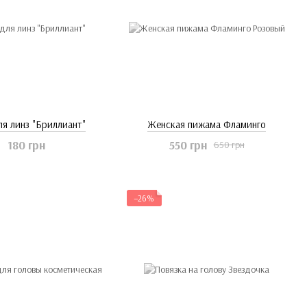
ля линз "Бриллиант"
Женская пижама Фламинго
180 грн
550 грн
650 грн
−26%