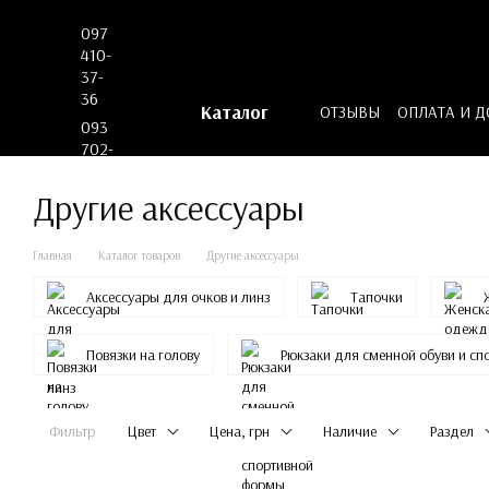
Перейти к основному контенту
097
410-
37-
36
Каталог
ОТЗЫВЫ
ОПЛАТА И 
093
ДОГОВОР ОФЕРТЫ
702-
53-
62
Другие аксессуары
Главная
Каталог товаров
Другие аксессуары
Аксессуары для очков и линз
Тапочки
Повязки на голову
Рюкзаки для сменной обуви и с
Фильтр
Цвет
Цена, грн
Наличие
Раздел