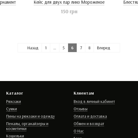
Орнамент
Кейс для двух пар линз Мороженое
Блестя
150 грн
Назад
1
...
5
6
7
8
Вперед
Каталог
Клиентам
Рюкзаки
Вход в личный кабинет
Сумки
Отзывы
Пины на рюкзаки и одежду
Оплата и доставка
Пеналы, органайзеры и
Обмен и возврат
косметички
О Нас
Кошельки