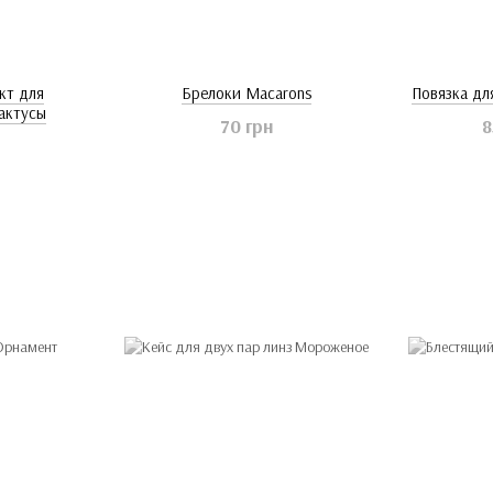
кт для
Брелоки Macarons
Повязка дл
актусы
70 грн
8