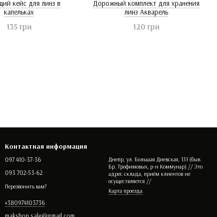
щий кейс для линз в
Дорожный комплект для хранения
капельках
линз Акварель
135 грн
120 грн
Контактная информация
097 410-37-36
Днепр, ул. Большая Диевская, 131 (быв.
Бр. Трофимовых, р-н Коммунар) // Это
093 702-53-62
адрес склада, приём клиентов не
осуществляется //
Перезвонить вам?
Карта проезда
+380974103736
makshop.sale@gmail.com