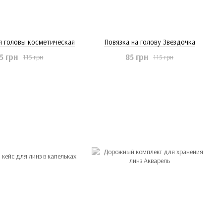
я головы косметическая
Повязка на голову Звездочка
5 грн
85 грн
115 грн
115 грн