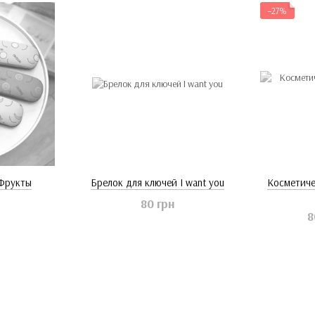
−27%
 Фрукты
Брелок для ключей I want you
Косметиче
80 грн
8