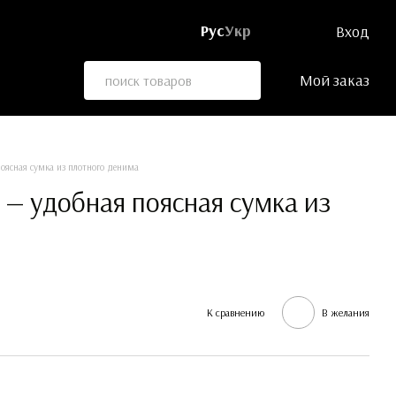
Рус
Укр
Вход
Мой заказ
поясная сумка из плотного денима
 — удобная поясная сумка из
К сравнению
В желания