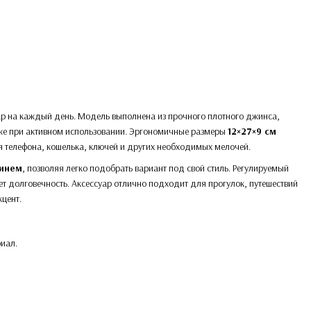
ар на каждый день. Модель выполнена из прочного плотного джинса,
аже при активном использовании. Эргономичные размеры
12×27×9 см
я телефона, кошелька, ключей и других необходимых мелочей.
синем
, позволяя легко подобрать вариант под свой стиль. Регулируемый
т долговечность. Аксессуар отлично подходит для прогулок, путешествий
цент.
иал.