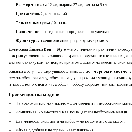
Размеры:
высота 12 см, ширина 27 см, толщина 9 см
Цвета:
чёрный, светло-синий
Тип:
поясная сумка / бананка
Назначение:
повседневная, городская, прогулочная
Фурнитура:
прочные молнии, регулируемый ремень
Джинсовая бананка
Denim Style
— это стильный и практичный аксессу
который устойчив к истиранию и сохраняет аккуратный внешний вид д
делают бананку компактной, но при этом достаточно вместительной дл
Бананка доступна в двух универсальных цветах —
чёрном и светло-
ремень обеспечивает удобную посадку, а прочная фурнитура гарантируе
и повседневного ношения, добавляя образу современный джинсовый ак
Преимущества модели
Натуральный плотный джинс — долговечный и износостойкий матер
Компактная, но вместительная: помещает все необходимые вещи.
Два универсальных цвета на выбор — легко сочетать с одеждой.
Лёгкая, удобная и не ограничивает движения.