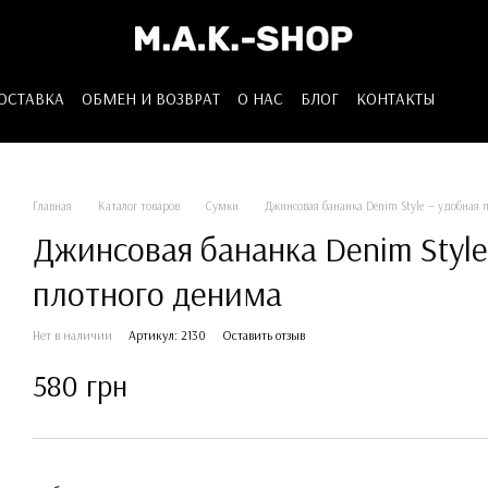
ДОСТАВКА
ОБМЕН И ВОЗВРАТ
О НАС
БЛОГ
КОНТАКТЫ
Главная
Каталог товаров
Сумки
Джинсовая бананка Denim Style — удобная 
Джинсовая бананка Denim Style
плотного денима
Нет в наличии
Артикул: 2130
Оставить отзыв
580 грн