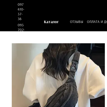
Перейти к основному контенту
097
410-
37-
36
Каталог
ОТЗЫВЫ
ОПЛАТА И 
093
ДОГОВОР ОФЕРТЫ
702-
53-
62