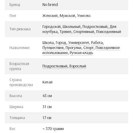
Бренд
No brend
Пол
Женский, Мужской, Унисекс
Городской, Школьный, Подростковый, Для
Тип рюкзака
ноутбука, Тревел, Спортивный, Повседневный
Школа
,
Город
,
Университет
,
Работа
,
Назначение
Путешествия
,
Прогулки
,
Спорт
,
Повседневное
использование
,
Ручная кладь
Возрастная
Подростковый
,
Взрослый
группа
Страна
Китай
производства
Высота
43 см
Ширина
31 см
Толщина
17 см
Вес
~ 370 грамм