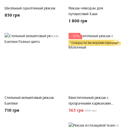
Школьный однотонный рюкзак
Рюкзак-чемодан для
путешествий Хаки
850 грн
1 800 грн
−32%
Скидка на последнюю еденицу!
Стильный вельветовый рюкзак
Вместительный рюкзак с
Бантики
прозрачными карманами
Молочный
710 грн
565 грн
830 грн