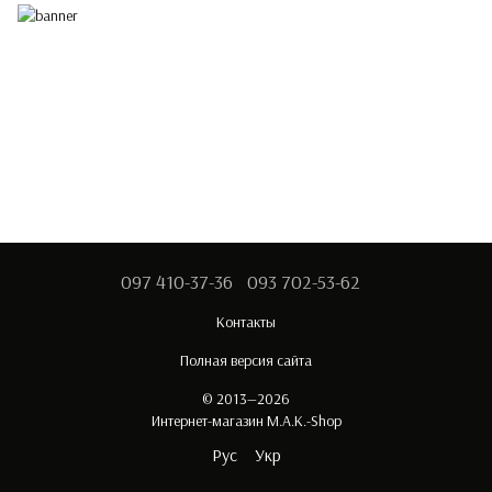
097 410-37-36
093 702-53-62
Контакты
Полная версия сайта
© 2013—2026
Интернет-магазин M.A.K.-Shop
Рус
Укр