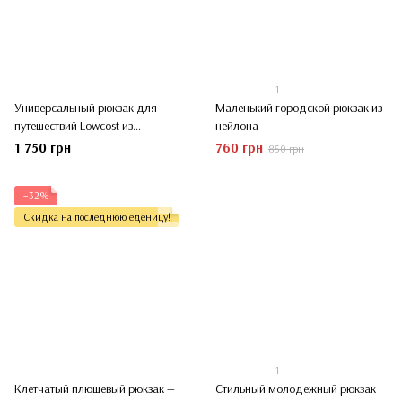
1
Универсальный рюкзак для
Маленький городской рюкзак из
путешествий Lowcost из
нейлона
водоотталкивающего полиэстера
1 750 грн
760 грн
850 грн
−32%
Скидка на последнюю еденицу!
1
Клетчатый плюшевый рюкзак —
Стильный молодежный рюкзак