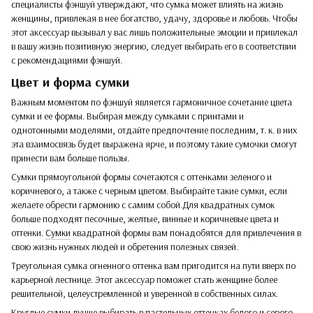
специалисты фэншуй утверждают, что сумка может влиять на жизнь
женщины, привлекая в нее богатство, удачу, здоровье и любовь. Чтобы
этот аксессуар вызывал у вас лишь положительные эмоции и привлекал
в вашу жизнь позитивную энергию, следует выбирать его в соответствии
с рекомендациями фэншуй.
Цвет и форма сумки
Важным моментом по фэншуй является гармоничное сочетание цвета
сумки и ее формы. Выбирая между сумками с принтами и
однотонными моделями, отдайте предпочтение последним, т. к. в них
эта взаимосвязь будет выражена ярче, и поэтому такие сумочки смогут
принести вам больше пользы.
Сумки прямоугольной формы сочетаются с оттенками зеленого и
коричневого, а также с черным цветом. Выбирайте такие сумки, если
желаете обрести гармонию с самим собой.Для квадратных сумок
больше подходят песочные, желтые, винные и коричневые цвета и
оттенки.
Сумки
квадратной формы вам понадобятся для привлечения в
свою жизнь нужных людей и обретения полезных связей.
Треугольная сумка огненного оттенка вам пригодится на пути вверх по
карьерной лестнице. Этот аксессуар поможет стать женщине более
решительной, целеустремленной и уверенной в собственных силах.
Круглые сумки лучше выбирать в пастельных оттенках белого и серого