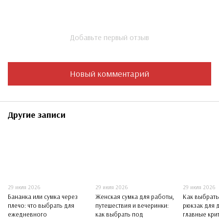
Добавьте первый отзыв
Новый комментарий
Другие записи
29 июля 2026
29 июля 2026
29 июля 2026
Бананка или сумка через
Женская сумка для работы,
Как выбрат
плечо: что выбрать для
путешествия и вечеринки:
рюкзак для 
ежедневного
как выбрать под
главные кри