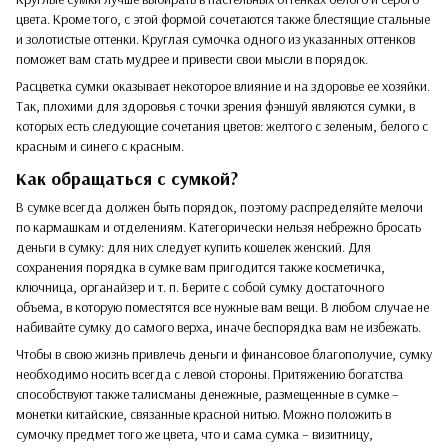
цвета. Кроме того, с этой формой сочетаются также блестящие стальные
и золотистые оттенки. Круглая сумочка одного из указанных оттенков
поможет вам стать мудрее и привести свои мысли в порядок.
Расцветка сумки оказывает некоторое влияние и на здоровье ее хозяйки.
Так, плохими для здоровья с точки зрения фэншуй являются сумки, в
которых есть следующие сочетания цветов: желтого с зеленым, белого с
красным и синего с красным.
Как обращаться с сумкой?
В сумке всегда должен быть порядок, поэтому распределяйте мелочи
по кармашкам и отделениям. Категорически нельзя небрежно бросать
деньги в сумку: для них следует купить кошелек женский. Для
сохранения порядка в сумке вам пригодится также косметичка,
ключница, органайзер и т. п. Берите с собой сумку достаточного
объема, в которую поместятся все нужные вам вещи. В любом случае не
набивайте сумку до самого верха, иначе беспорядка вам не избежать.
Чтобы в свою жизнь привлечь деньги и финансовое благополучие, сумку
необходимо носить всегда с левой стороны. Притяжению богатства
способствуют также талисманы денежные, размещенные в сумке –
монетки китайские, связанные красной нитью. Можно положить в
сумочку предмет того же цвета, что и сама сумка – визитницу,